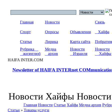
Главная
Новости
Связь
Спорт
Опросы
Объявления
Хайфа
Статьи
Лирика
Карта сайта
Побрати
Рубрика
Медиа
Новости
Новости
жизнелюб
архив
Израиля
Хайфы
HAIFA INTER.COM
Newsletter of HAIFA INTERnet COMmunicatio
Новости Хайфы Новости
Главная
Новости
Статьи
Хайфа
Медиа архив
Рубр
Статьи
»
Товары,услуги