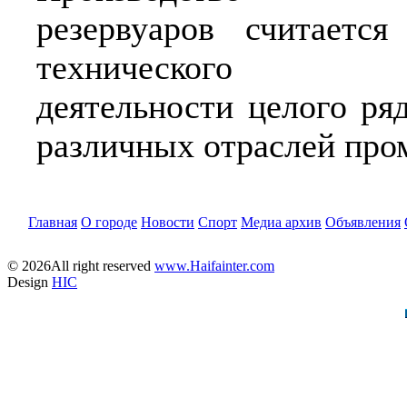
резервуаров считаетс
технического об
деятельности целого ря
различных отраслей пр
Главная
О городе
Новости
Спорт
Медиа архив
Объявления
© 2026All right reserved
www.Haifainter.com
Design
HIC