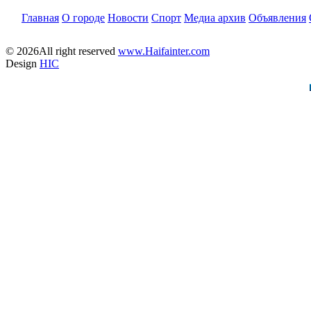
Главная
О городе
Новости
Спорт
Медиа архив
Объявления
© 2026All right reserved
www.Haifainter.com
Design
HIC