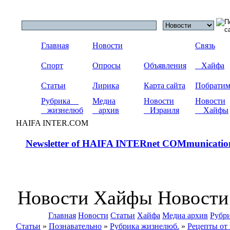
Главная
Новости
Связь
Спорт
Опросы
Объявления
Хайфа
Статьи
Лирика
Карта сайта
Побрати
Рубрика
Медиа
Новости
Новости
жизнелюб
архив
Израиля
Хайфы
HAIFA INTER.COM
Newsletter of HAIFA INTERnet COMmunicatio
Новости Хайфы Новости
Главная
Новости
Статьи
Хайфа
Медиа архив
Рубр
Статьи
»
Познавательно
»
Рубрика жизнелюб.
»
Рецепты от