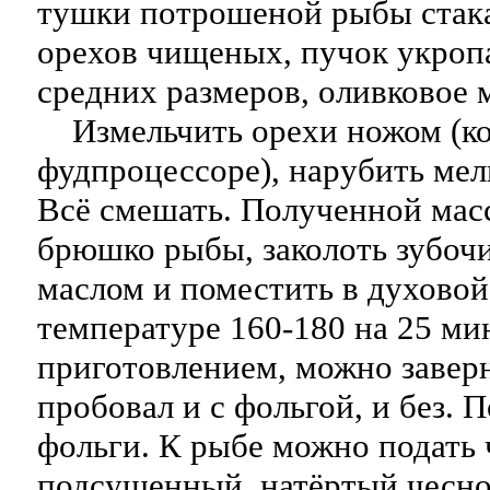
тушки потрошеной рыбы стак
орехов чищеных, пучок укроп
средних размеров, оливковое м
Измельчить орехи ножом (ком
фудпроцессоре), нарубить мелк
Всё смешать. Полученной мас
брюшко рыбы, заколоть зубочи
маслом и поместить в духово
температуре 160-180 на 25 ми
приготовлением, можно заверн
пробовал и с фольгой, и без. 
фольги. К рыбе можно подать 
подсушенный, натёртый чесно