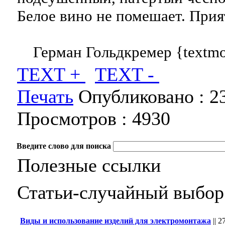
Белое вино не помешает. Прия
Герман Гольдкремер {textmo
TEXT +
TEXT -
Печать
Опубликовано :
2
Просмотров :
4930
Введите слово для поиска
Полезные ссылки
Статьи-случайный выбор
Виды и использование изделий для электромонтажа
||
27