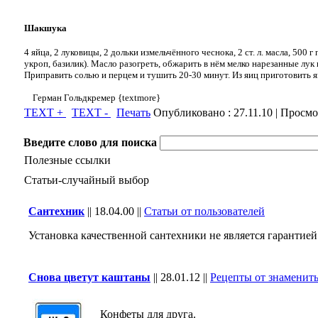
Шакшука
4 яйца, 2 луковицы, 2 дольки измельчённого чеснока, 2 ст. л. масла, 500 г
укроп, базилик). Масло разогреть, обжарить в нём мелко нарезанные лу
Приправить солью и перцем и тушить 20-30 минут. Из яиц приготовить 
Герман Гольдкремер {textmore}
TEXT +
TEXT -
Печать
Опубликовано :
27.11.10
| Просмо
Введите слово для поиска
Полезные ссылки
Статьи-случайный выбор
Сантехник
||
18.04.00
||
Статьи от пользователей
Установка качественной сантехники не является гарантией 
Снова цветут каштаны
||
28.01.12
||
Рецепты от знаменит
Конфеты для друга.