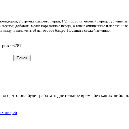
 помидоров, 2 стручка сладкого перца, 1/2 ч. л. соли, черный перец, рубленая зе
к и чеснок, добавить мелко нарезанные перцы, а также очищенные и нарезанны
яичницу и выложить её на готовое блюдо. Посыпать свежей зеленью.
тров :
6787
того, что она будет работать длительное время без каких-либо п
ых людей