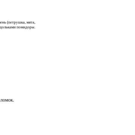
лень (петрушка, мята,
е дольками помидоры.
оломок.