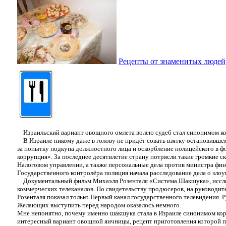
Рецепты от знаменитых людей
Израильский вариант овощного омлета волею судеб стал синонимом к
В Израиле никому даже в голову не придёт совать взятку остановившему
за попытку подкупа должностного лица и оскорбление полицейского в ф
коррупция». За последнее десятилетие страну потрясли такие громкие 
Налоговом управлении, а также персональные дела против министра фи
Государственного контролёра полиция начала расследование дела о зл
Документальный фильм Михаэля Розенталя «Система Шакшука», исследов
коммерческих телеканалов. По свидетельству продюсеров, на руководит
Розенталя показал только Первый канал государственного телевидения. Р
Желающих выступить перед народом оказалось немного.
Мне непонятно, почему именно шакшука стала в Израиле синонимом кор
интересный вариант овощной яичницы, рецепт приготовления которой п