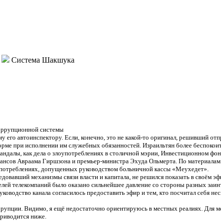
Система Шакшука
оррупционной системы
 его автоинспектору. Если, конечно, это не какой-то оригинал, решивший отп
орме при исполнении им служебных обязанностей. Израильтян более беспокоит
скандалы, как дела о злоупотреблениях в столичной мэрии, Инвестиционном ф
нансов Авраама Гиршзона и премьер-министра Эхуда Ольмерта. По материалам
оупотреблениях, допущенных руководством больничной кассы «Меухедет».
авший механизмы связи власти и капитала, не решился показать в своём эф
елей телекомпаний было оказано сильнейшее давление со стороны разных заи
уководство канала согласилось предоставить эфир и тем, кто посчитал себя н
рупции. Видимо, я ещё недостаточно ориентируюсь в местных реалиях. Для м
риводится ниже.