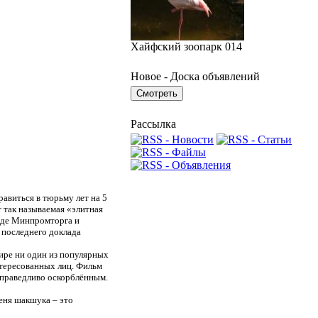
Хайфский зоопарк 014
Новое - Доска объявлений
Рассылка
равиться в тюрьму лет на 5
 так называемая «элитная
онде Минпромторга и
 последнего доклада
ире ни один из популярных
нтересованных лиц. Фильм
есправедливо оскорблённым.
еня шакшука – это