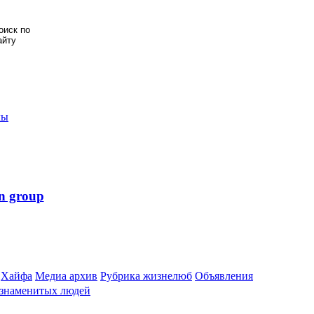
мы
n group
Хайфа
Медиа архив
Рубрика жизнелюб
Объявления
 знаменитых людей