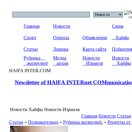
Главная
Новости
Связь
Спорт
Опросы
Объявления
Хайфа
Статьи
Лирика
Карта сайта
Побрати
Рубрика
Медиа
Новости
Новости
жизнелюб
архив
Израиля
Хайфы
HAIFA INTER.COM
Newsletter of HAIFA INTERnet COMmunicatio
Новости Хайфы Новости Израиля
Главная
Новости
Статьи
Статьи
»
Познавательно
»
Рубрика жизнелюб.
»
Рецепты от