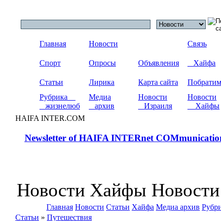
Главная
Новости
Связь
Спорт
Опросы
Объявления
Хайфа
Статьи
Лирика
Карта сайта
Побрати
Рубрика
Медиа
Новости
Новости
жизнелюб
архив
Израиля
Хайфы
HAIFA INTER.COM
Newsletter of HAIFA INTERnet COMmunicatio
Новости Хайфы Новости
Главная
Новости
Статьи
Хайфа
Медиа архив
Рубр
Статьи
»
Путешествия