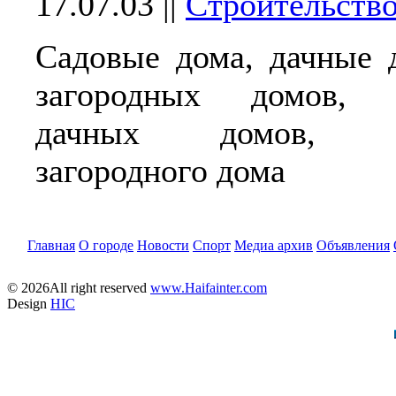
17.07.03
||
Строительств
Садовые дома, дачные 
загородных домов, с
дачных домов, стр
загородного дома
Главная
О городе
Новости
Спорт
Медиа архив
Объявления
© 2026All right reserved
www.Haifainter.com
Design
HIC