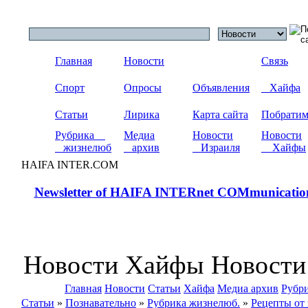
Главная
Новости
Связь
Спорт
Опросы
Объявления
Хайфа
Статьи
Лирика
Карта сайта
Побрати
Рубрика
Медиа
Новости
Новости
жизнелюб
архив
Израиля
Хайфы
HAIFA INTER.COM
Newsletter of HAIFA INTERnet COMmunicatio
Новости Хайфы Новости
Главная
Новости
Статьи
Хайфа
Медиа архив
Рубр
Статьи
»
Познавательно
»
Рубрика жизнелюб.
»
Рецепты от