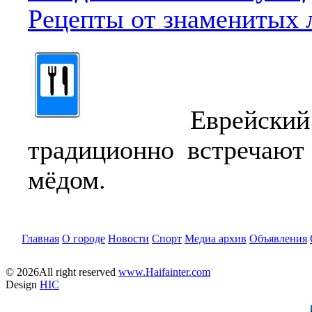
Рецепты от знаменитых 
Еврейский Н
традиционно встречают
мёдом.
Главная
О городе
Новости
Спорт
Медиа архив
Объявления
© 2026All right reserved
www.Haifainter.com
Design
HIC