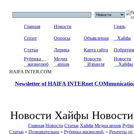
Главная
Новости
Связь
Спорт
Опросы
Объявления
Хайфа
Статьи
Лирика
Карта сайта
Побрати
Рубрика
Медиа
Новости
Новости
жизнелюб
архив
Израиля
Хайфы
HAIFA INTER.COM
Newsletter of HAIFA INTERnet COMmunicatio
Новости Хайфы Новости
Главная
Новости
Статьи
Хайфа
Медиа архив
Рубр
Статьи
»
Познавательно
»
Рубрика жизнелюб.
»
Рецепты от