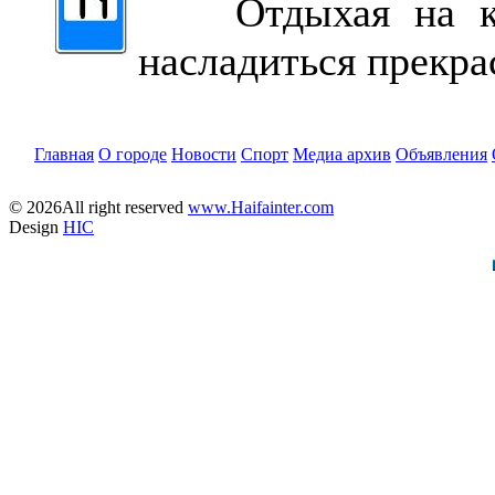
Отдыхая на кур
насладиться прекра
Главная
О городе
Новости
Спорт
Медиа архив
Объявления
© 2026All right reserved
www.Haifainter.com
Design
HIC