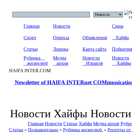
Главная
Новости
Связь
Спорт
Опросы
Объявления
Хайфа
Статьи
Лирика
Карта сайта
Побрати
Рубрика
Медиа
Новости
Новости
жизнелюб
архив
Израиля
Хайфы
HAIFA INTER.COM
Newsletter of HAIFA INTERnet COMmunicatio
Новости Хайфы Новости
Главная
Новости
Статьи
Хайфа
Медиа архив
Рубр
Статьи
»
Познавательно
»
Рубрика жизнелюб.
»
Рецепты от