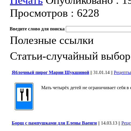
Печать
Опубликовано :
1
Просмотров :
6228
Введите слово для поиска
Полезные ссылки
Статьи-случайный выбор
Яблочный пирог Марии Шукшиной
||
31.01.14
||
Рецепты
Мать четырёх детей не ограничивает себя в 
Борщ с пампушками для Елены Ваенги
||
14.03.13
||
Реце