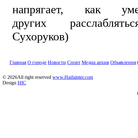
напрягает, как уме
других расслаблять
Сухоруков)
Главная
О городе
Новости
Спорт
Медиа архив
Объявления
© 2026All right reserved
www.Haifainter.com
Design
HIC