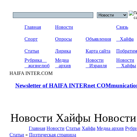
Главная
Новости
Связь
Спорт
Опросы
Объявления
Хайфа
Статьи
Лирика
Карта сайта
Побрати
Рубрика
Медиа
Новости
Новости
жизнелюб
архив
Израиля
Хайфы
HAIFA INTER.COM
Newsletter of HAIFA INTERnet COMmunicatio
Новости Хайфы Новости
Главная
Новости
Статьи
Хайфа
Медиа архив
Рубр
Статьи
»
Поэтическая страница