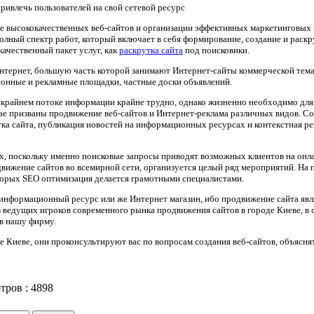
привлечь пользователей на свой сетевой ресурс
ке высококачественных веб-сайтов и организации эффективных маркетинговых 
лный спектр работ, который включает в себя формирование, создание и раскр
ачественный пакет услуг, как
раскрутка сайта
под поисковики.
нтернет, большую часть которой занимают Интернет-сайты коммерческой тема
онные и рекламные площадки, частные доски объявлений.
бескрайнем потоке информации крайне трудно, однако жизненно необходимо дл
ае призваны продвижение веб-сайтов и Интернет-реклама различных видов. С
тка сайта, публикация новостей на информационных ресурсах и контекстная рек
ах, поскольку именно поисковые запросы приводят возможных клиентов на он
ижение сайтов во всемирной сети, организуется целый ряд мероприятий. На 
оторых SEO оптимизация делается грамотными специалистами.
информационный ресурс или же Интернет магазин, ибо продвижение сайта явл
 ведущих игроков современного рынка продвижения сайтов в городе Киеве, в св
 в нашу фирму.
е Киеве, они проконсультируют вас по вопросам создания веб-сайтов, объяснят
тров :
4898