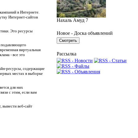
кампаний в Интернете.
утку Интернет-сайтов
Нахаль Амуд 7
тики. Это ресурсы
Новое - Доска объявлений
я подавляющего
овременная виртуальная
Рассылка
лама - все это
лайн-ресурсы, содержащие
первых местах в выборке
яется для них
язи с этим, если вам
, вывести веб-сайт