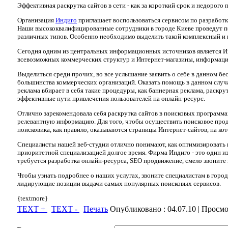
Эффективная раскрутка сайтов в сети - как за короткий срок и недорого 
Организация
Индиго
приглашает воспользоваться сервисом по разработ
Наши высококвалифицированные сотрудники в городе Киеве проведут по
различных типов. Особенно необходимо выделить такой комплексный и к
Сегодня одним из центральных информационных источников является И
всевозможных коммерческих структур и Интернет-магазины, информаци
Выделиться среди прочих, во все услышание заявить о себе в данном 
большинства коммерческих организаций. Оказать помощь в данном случ
реклама вбирает в себя такие процедуры, как баннерная реклама, раскру
эффективные пути привлечения пользователей на онлайн-ресурс.
Отлично зарекомендовала себя раскрутка сайтов в поисковых программ
релевантную информацию. Для того, чтобы осуществить поисковое продв
поисковика, как правило, оказываются страницы Интернет-сайтов, на к
Специалисты нашей веб-студии отлично понимают, как оптимизировать 
приоритетной специализацией долгое время. Фирма Индиго - это один из
требуется разработка онлайн-ресурса, SEO продвижение, смело звоните
Чтобы узнать подробнее о наших услугах, звоните специалистам в город
лидирующие позиции выдачи самых популярных поисковых сервисов.
{textmore}
TEXT +
TEXT -
Печать
Опубликовано :
04.07.10
| Просмо