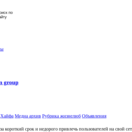
мы
n group
Хайфа
Медиа архив
Рубрика жизнелюб
Объявления
за короткий срок и недорого привлечь пользователей на свой се