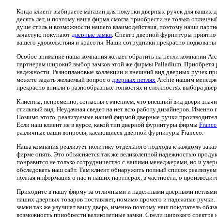
Когда клиент выбираете магазин для покупки дверных ручек для ваших
десять лет, и поэтому наша фирма смогла приобрести не только отличн
душе стиль и возможности нашего взаимодействия, поэтому наши партне
зачастую покупают
дверные замки
. Спектр дверной фурнитуры приятно 
вашего удовольствия и красоты. Наши сотрудники прекрасно подкованы
Особое внимание наша компания желает обратить на петли компании Arc
партнерам широкий выбор замков этой же фирмы Palladium. Приобретя ру
надежности. Разноплановые коллекции и внешний вид дверных ручек про
можете задать желаемый вопрос о
дверных петлях
Archie нашим менедже
прекрасно вникли в разнообразных тонкостях и сложностях выбора двер
Клиенты, непременно, согласны с мнением, что внешний вид двери знач
стильный вид. Неудачная сведет на нет всю работу дизайнеров. Именно 
Помимо этого, реализуемые нашей фирмой дверные ручки производителя 
Если наш клиент не в курсе, какой тип дверной фурнитуры фирмы
Francc
различные ваши вопросы, касающиеся дверной фурнитуры Francco.
Наша компания реализует политику отдельного подхода к каждому заказ
фирме опять. Это объясняется так же великолепной надежностью проду
понравится не только сотрудничество с нашими менеджерами, но и увер
обследовать наш сайт. Там клиент обнаружить полный список реализуе
полная информация о нас и наших партнерах, в частности, о производит
Приходите в нашу фирму за отличными и надежными дверными петлями ф
наших дверных товаров поставляет, помимо прочего и надежные ручки.
замки так же улучшат вашу дверь, именно поэтому наш покупатель обяз
возможность приобрести великолепные замки. Среди широкого спектра н