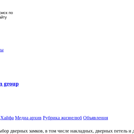
мы
n group
Хайфа
Медиа архив
Рубрика жизнелюб
Объявления
бор дверных замков, в том числе накладных, дверных петель и 