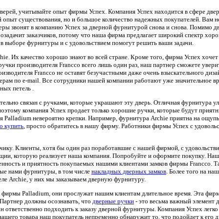
 дверей, учитывайте опыт фирмы Успех. Компания Успех находится в сфере дв
ый опыт существования, но и большое количество надежных покупателей. Вам 
ры звонят в компанию Успех за дверной фурнитурой снова и снова. Помимо д
озадачит заказчиков, потому что наша фирма предлагает широкий спектр хоро
 в выборе фурнитуры и с удовольствием помогут решить ваши задачи.
hie. Их качество хорошо знают во всей стране. Кроме того, фирма Успех хоче
чки производителя Francco всего лишь один раз, наш партнер сможете уверить
изводителя Francco не оставят безучастными даже очень взыскательного диза
рам по e-mail. Все сотрудники нашей компании работают уже значительное вре
ных петель .
ительно связан с ручками, которые украшают эту дверь. Отличная фурнитура у
поэтому компания Успех продает только хорошие ручки, которые будут приятны
Palladium невероятно крепки. Например, фурнитура Archie приятна на ощупь,
o купить
, просто обратитесь в нашу фирму. Работники фирмы Успех с удовольс
чику. Клиенты, хотя бы один раз поработавшие с нашей фирмой, с удовольств
кции, которую реализует наша компания. Попробуйте и оформите покупку. На
енность и приятность покупаемых нашими клиентами замков фирмы Francco. Та
мые нами фурнитуры, в том числе
накладных дверных замков
. Более того на на
еле Archie, у них мы заказываем дверную фурнитуру.
ирмы Palladium, они прослужат нашим клиентам длительное время. Эта фирма
 Партнер должны осознавать, что
дверные ручки
- это весьма важный элемент
ан ответственно подходить к заказу дверной фурнитуры. Компания Успех легко
ашего товара наш покупатель непременно обнаружит то, что подойдет к его д