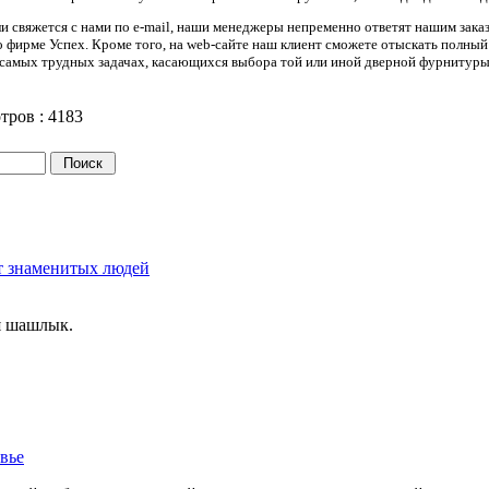
ли свяжется с нами по e-mail, наши менеджеры непременно ответят нашим зак
 о фирме Успех. Кроме того, на web-сайте наш клиент сможете отыскать полны
 самых трудных задачах, касающихся выбора той или иной дверной фурнитуры 
тров :
4183
т знаменитых людей
я шашлык.
вье