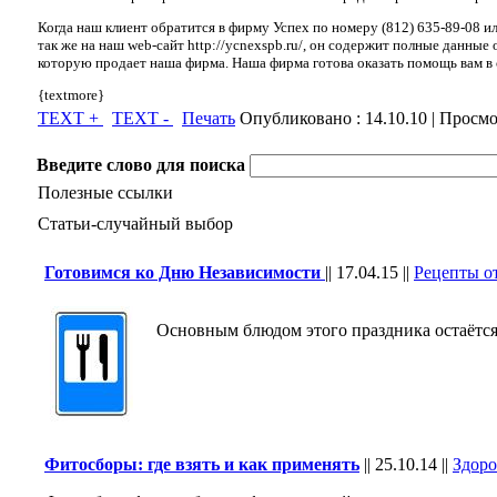
Когда наш клиент обратится в фирму Успех по номеру (812) 635-89-08 и
так же на наш web-сайт http://ycnexspb.ru/, он содержит полные данные
которую продает наша фирма. Наша фирма готова оказать помощь вам в
{textmore}
TEXT +
TEXT -
Печать
Опубликовано :
14.10.10
| Просмо
Введите слово для поиска
Полезные ссылки
Статьи-случайный выбор
Готовимся ко Дню Независимости
||
17.04.15
||
Рецепты о
Основным блюдом этого праздника остаётс
Фитосборы: где взять и как применять
||
25.10.14
||
Здоро