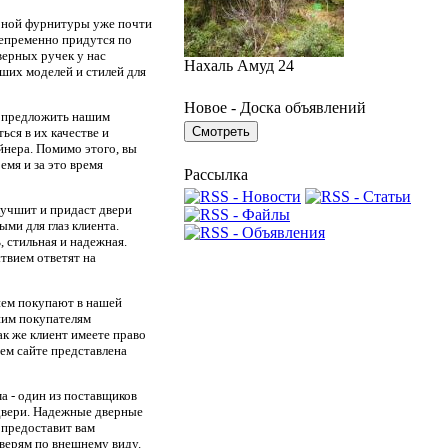
ерной фурнитуры уже почти
непременно придутся по
верных ручек у нас
Нахаль Амуд 24
ших моделей и стилей для
Новое - Доска объявлений
т предложить нашим
ся в их качестве и
йнера. Помимо этого, вы
мя и за это время
Рассылка
лучшит и придаст двери
ми для глаз клиента.
 стильная и надежная.
твием ответят на
ием покупают в нашей
шим покупателям
к же клиент имеете право
шем сайте представлена
 - один из поставщиков
 двери. Надежные дверные
 предоставит вам
верям по внешнему виду.