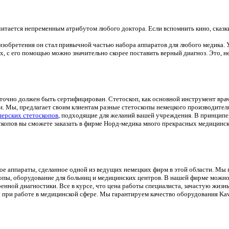
итается непременным атрибутом любого доктора. Если вспомнить кино, сказки 
изобретения он стал привычной частью набора аппаратов для любого медика. 
х, с его помощью можно значительно скорее поставить верный диагноз. Это, н
очно должен быть сертифицирован. Стетоскоп, как основной инструмент врач
ии. Мы, предлагает своим клиентам разные стетоскопы немецкого производител
ерских стетоскопов
, подходящие для желаний вашей учреждения. В принципе
скопов вы сможете заказать в фирме Норд-медика много прекрасных медицинс
ое аппараты, сделанное одной из ведущих немецких фирм в этой области. Мы
опы, оборудование для больниц и медицинских центров. В нашей фирме можно
нной диагностики. Все в курсе, что цена работы специалиста, зачастую жизнь
 при работе в медицинской сфере. Мы гарантируем качество оборудования Ka