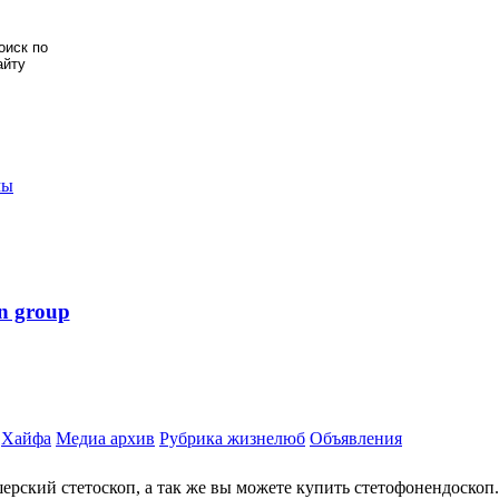
мы
n group
Хайфа
Медиа архив
Рубрика жизнелюб
Объявления
рский стетоскоп, а так же вы можете купить стетофонендоскоп.