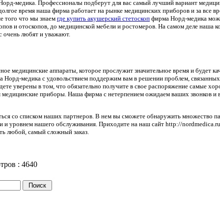
Норд-медика. Профессионалы подберут для вас самый лучший вариант медиц
долгое время наша фирма работает на рынке медицинских приборов и за все в
е того что мы знаем
где купить акушерский стетоскоп
фирма Норд-медика мож
опов и отоскопов, до медицинской мебели и ростомеров. На самом деле наша к
с очень любят и уважают.
е медицинские аппараты, которое прослужит значительное время и будет кач
а Норд-медика с удовольствием поддержим вам в решении проблем, связанных
те уверены в том, что обязательно получите в свое распоряжение самые хо
м медицинские приборы. Наша фирма с нетерпением ожидаем ваших звонков и 
ться со списком наших партнеров. В нем вы сможете обнаружить множество п
 и уровнем нашего обслуживания. Приходите на наш сайт http://nordmedica.r
ть любой, самый сложный заказ.
тров :
4640