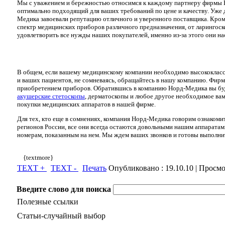
Мы с уважением и бережностью относимся к каждому партнеру фирмы 
оптимально подходящий для ваших требований по цене и качеству. Уже 
Медика завоевали репутацию отличного и уверенного поставщика. Кром
спектр медицинских приборов различного предназначения, от ларингоск
удовлетворить все нужды наших покупателей, именно из-за этого они на
В общем, если вашему медицинскому компании необходимо высококлассно
и ваших пациентов, не сомневаясь, обращайтесь в нашу компанию. Фирм
приобретением приборов. Обратившись в компанию Норд-Медика вы буде
акушерские стетоскопы
, дерматоскопы и любое другое необходимое ва
покупки медицинских аппаратов в нашей фирме.
Для тех, кто еще в сомнениях, компания Норд-Медика говорим ознакоми
регионов России, все они всегда остаются довольными нашим аппаратами
номерам, показанным на нем. Мы ждем ваших звонков и готовы выполни
{textmore}
TEXT +
TEXT -
Печать
Опубликовано :
19.10.10
| Просмо
Введите слово для поиска
Полезные ссылки
Статьи-случайный выбор