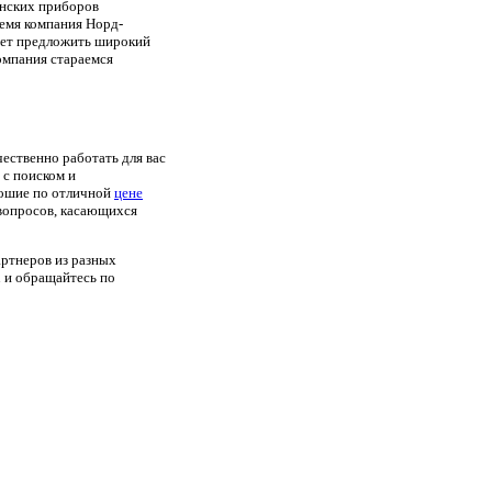
инских приборов
ремя компания Норд-
ет предложить широкий
омпания стараемся
ественно работать для вас
 с поиском и
рошие по отличной
цене
вопросов, касающихся
артнеров из разных
u и обращайтесь по