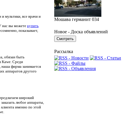
и мультики, все врачи и
Мошава германит 034
У нас вы можете
купить
есомненно, показывает,
Новое - Доска объявлений
Рассылка
а, обязан быть
я Kawe. Среди
, наша фирма занимается
ких аппаратов другого
 предлагаем широкий
 заказать любое аппараты,
 клиента именно по этой
we.