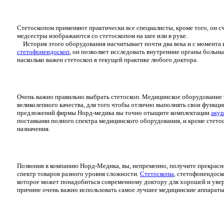
Стетоскопом применяют практически все специалисты, кроме того, он сч
медсестры изображаются со стетоскопом на шее или в руке.
История этого оборудования насчитывает почти два века и с момента 
стетофонендоскоп
, он позволяет исследовать внутренние органы больны
насколько важен стетоскоп в текущей практике любого доктора.
Очень важно правильно выбрать стетоскоп. Медицинское оборудование т
великолепного качества, для того чтобы отлично выполнять свои функц
предложений фирмы Норд-медика вы точно отыщите комплектации
акуш
поставками полного спектра медицинского оборудования, и кроме стето
назначения.
Позвонив в компанию Норд-Медика, вы, непременно, получите прекрасн
спектр товаров разного уровня сложности.
Стетоскопы
, стетофонендоск
которое может понадобиться современному доктору для хорошей и увере
причине очень важно использовать самое лучшее медицинские аппараты