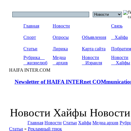
Главная
Новости
Связь
Спорт
Опросы
Объявления
Хайфа
Статьи
Лирика
Карта сайта
Побрати
Рубрика
Медиа
Новости
Новости
жизнелюб
архив
Израиля
Хайфы
HAIFA INTER.COM
Newsletter of HAIFA INTERnet COMmunicatio
Новости Хайфы Новости
Главная
Новости
Статьи
Хайфа
Медиа архив
Рубр
Статьи
»
Рекламный трюк