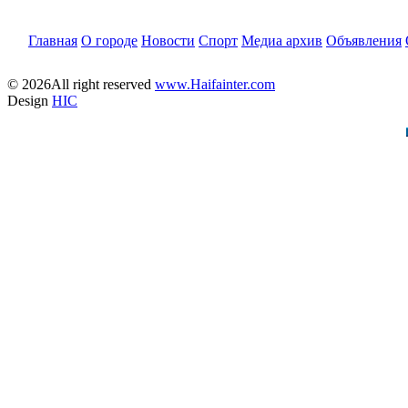
Главная
О городе
Новости
Спорт
Медиа архив
Объявления
© 2026All right reserved
www.Haifainter.com
Design
HIC