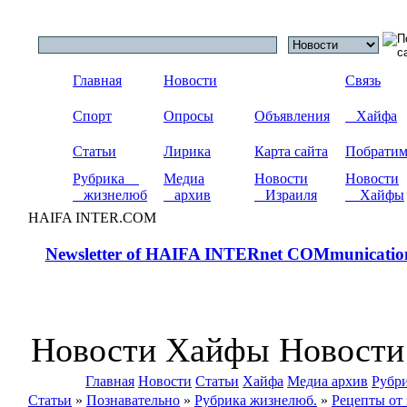
Главная
Новости
Связь
Спорт
Опросы
Объявления
Хайфа
Статьи
Лирика
Карта сайта
Побрати
Рубрика
Медиа
Новости
Новости
жизнелюб
архив
Израиля
Хайфы
HAIFA INTER.COM
Newsletter of HAIFA INTERnet COMmunicatio
Новости Хайфы Новости
Главная
Новости
Статьи
Хайфа
Медиа архив
Рубр
Статьи
»
Познавательно
»
Рубрика жизнелюб.
»
Рецепты от