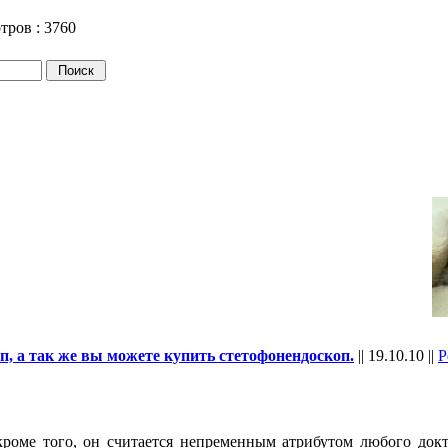
тров :
3760
, а так же вы можете купить стетофонендоскоп.
||
19.10.10
||
Р
кроме того, он считается непременным атрибутом любого докт