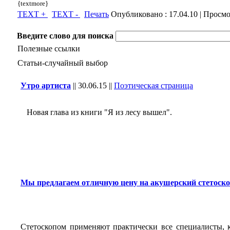
{textmore}
TEXT +
TEXT -
Печать
Опубликовано :
17.04.10
| Просмо
Введите слово для поиска
Полезные ссылки
Статьи-случайный выбор
Утро артиста
||
30.06.15
||
Поэтическая страница
Новая глава из книги "Я из лесу вышел".
Мы предлагаем отличную цену на акушерский стетоскоп
Стетоскопом применяют практически все специалисты, 