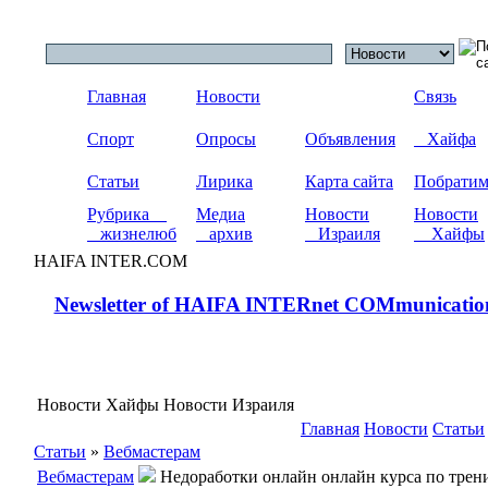
Главная
Новости
Связь
Спорт
Опросы
Объявления
Хайфа
Статьи
Лирика
Карта сайта
Побрати
Рубрика
Медиа
Новости
Новости
жизнелюб
архив
Израиля
Хайфы
HAIFA INTER.COM
Newsletter of HAIFA INTERnet COMmunicatio
Новости Хайфы Новости Израиля
Главная
Новости
Статьи
Статьи
»
Вебмастерам
Вебмастерам
Недоработки онлайн онлайн курса по трен