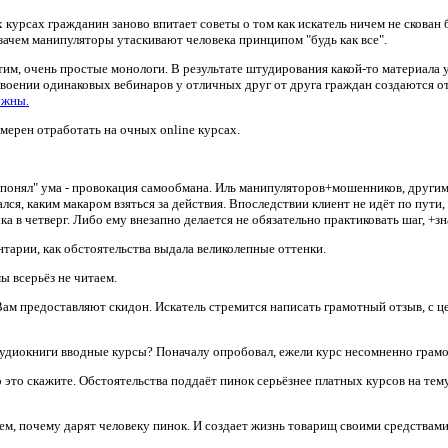
 курсах гражданин заново впитает советы о том как искатель ничем не скован 
зачем манипуляторы утаскивают человека принципом "будь как все".
тим, очень простые монологи. В результате штудирования какой-то материала
воении одинаковых вебинаров у отличных друг от друга граждан создаются 
ужны.
мерен отработать на очных online курсах.
"я понял" ума - провокация самообмана. Иль манипуляторов+мошенников, другим
рался, каким макаром взяться за действия. Впоследствии клиент не идёт по пути
 в четверг. Либо ему внезапно делается не обязательно практиковать шаг, +зн
тарии, как обстоятельства выдала великолепные оттенки.
ы всерьёз не читаем.
Вам предоставляют скидон. Искатель стремится написать грамотный отзыв, с ц
аудиокниги вводные курсы? Поначалу опробовал, ежели курс несомненно грамот
это скажите. Обстоятельства поддаёт пинок серьёзнее платных курсов на тем
тем, почему дарят человеку пинок. И создает жизнь товарищ своими средствами