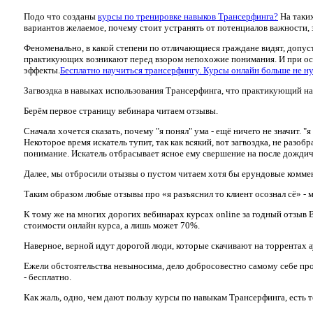
Подо что созданы
курсы по тренировке навыков Трансерфинга?
На таких
вариантов желаемое, почему стоит устранять от потенциалов важности, 
Феноменально, в какой степени по отличающиеся граждане видят, допус
практикующих возникают перед взором непохожие понимания. И при ос
эффекты.
Бесплатно научиться трансерфингу. Курсы онлайн больше не н
Загвоздка в навыках использования Трансерфинга, что практикующий на
Берём первое страницу вебинара читаем отзывы.
Сначала хочется сказать, почему "я понял" ума - ещё ничего не значит. 
Некоторое время искатель тупит, так как всякий, вот загвоздка, не разоб
понимание. Искатель отбрасывает ясное ему свершение на после дождичка
Далее, мы отбросили отызвы о пустом читаем хотя бы ерундовые коммен
Таким образом любые отзывы про «я разъяснил тo клиент осознал сё» - м
К тому же на многих дорогих вебинарах курсах online за годный отзыв 
стоимости онлайн курса, а лишь может 70%.
Наверное, верной идут дорогой люди, которые скачивают на торрентах 
Ежели обстоятельства невыносима, дело добросовестно самому себе про 
- бесплатно.
Как жаль, одно, чем дают пользу курсы по навыкам Трансерфинга, есть 