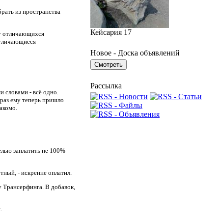
брать из пространства
Кейсария 17
 у отличающихся
отличающиеся
Новое - Доска объявлений
Рассылка
и словами - всё одно.
, раз ему теперь пришло
акомо.
елью заплатить не 100%
ный, - искренне оплатил.
у Трансерфинга. В добавок,
.