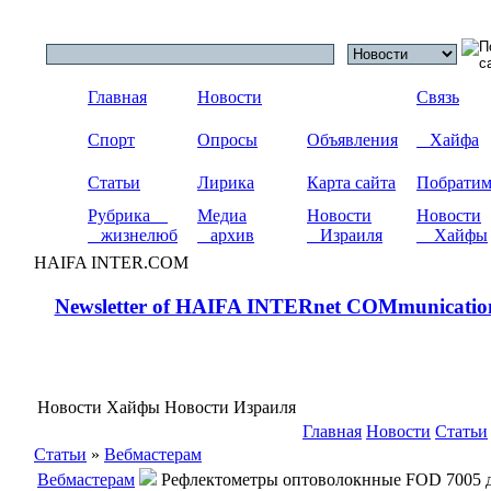
Главная
Новости
Связь
Спорт
Опросы
Объявления
Хайфа
Статьи
Лирика
Карта сайта
Побрати
Рубрика
Медиа
Новости
Новости
жизнелюб
архив
Израиля
Хайфы
HAIFA INTER.COM
Newsletter of HAIFA INTERnet COMmunicatio
Новости Хайфы Новости Израиля
Главная
Новости
Статьи
Статьи
»
Вебмастерам
Вебмастерам
Рефлектометры оптоволокнные FOD 7005 д