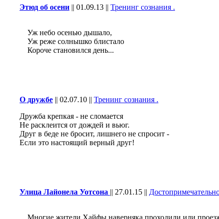
Этюд об осени
||
01.09.13
||
Тренинг сознания .
Уж небо осенью дышало,
Уж реже солнышко блистало
Короче становился день...
О дружбе
||
02.07.10
||
Тренинг сознания .
Дружба крепкая - не сломается
Не расклеится от дождей и вьюг.
Друг в беде не бросит, лишнего не спросит -
Если это настоящий верный друг!
Улица Лайонела Уотсона
||
27.01.15
||
Достопримечательн
Многие жители Хайфы наверняка проходили или проезжа