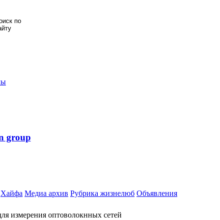
мы
n group
Хайфа
Медиа архив
Рубрика жизнелюб
Объявления
ля измерения оптоволокнных сетей