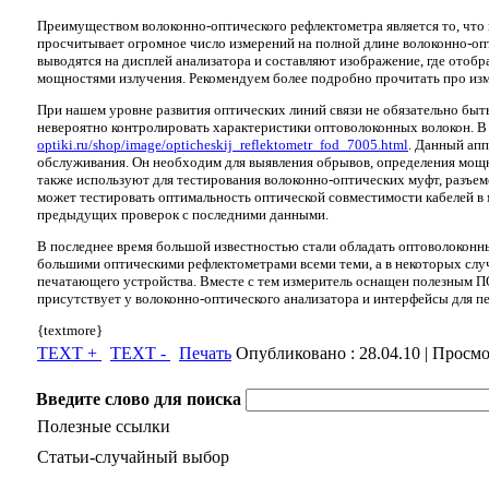
Преимуществом волоконно-оптического рефлектометра является то, что 
просчитывает огромное число измерений на полной длине волоконно-опт
выводятся на дисплей анализатора и составляют изображение, где отоб
мощностями излучения. Рекомендуем более подробно прочитать про изм
При нашем уровне развития оптических линий связи не обязательно быт
невероятно контролировать характеристики оптоволоконных волокон. В 
optiki.ru/shop/image/opticheskij_reflektometr_fod_7005.html
. Данный апп
обслуживания. Он необходим для выявления обрывов, определения мощн
также используют для тестирования волоконно-оптических муфт, разъе
может тестировать оптимальность оптической совместимости кабелей в 
предыдущих проверок с последними данными.
В последнее время большой известностью стали обладать оптоволоконн
большими оптическими рефлектометрами всеми теми, а в некоторых случ
печатающего устройства. Вместе с тем измеритель оснащен полезным ПО
присутствует у волоконно-оптического анализатора и интерфейсы для п
{textmore}
TEXT +
TEXT -
Печать
Опубликовано :
28.04.10
| Просмо
Введите слово для поиска
Полезные ссылки
Статьи-случайный выбор