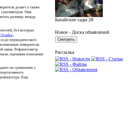
еритель делает а также
7 сантиметров. Они
читать разницу между
Бахайские сады 28
ителей, без которых
Новое - Доска объявлений
//svarka-
я и до периодического
волоконные измерители
й связи. Рефлектометр
Рассылка
нала, оценивая показания
адают по сравнению с
 портативного
 компьютера. Еще