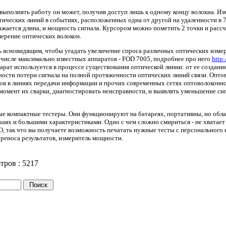
выполнять работу он может, получив доступ лишь к одному концу волокна. Изм
ических линий в событиях, расположенных одна от другой на удаленности в 
ражается длина, и мощность сигнала. Курсором можно пометить 2 точки и расс
ерение оптических волокон.
ь ясновидящим, чтобы угадать увеличение спроса различных оптических измер
числе максимально известных аппаратов - FOD 7005, подробнее про него
http:
арат используется в процессе существования оптической линии: от ее создани
ости потери сигнала на полной протяженности оптических линий связи. Опто
мов в линиях передачи информации и прочих современных сетях оптоволоконно
момент их сварки, диагностировать неисправности, и выявлять уменьшение сиг
ые компактные тестеры. Они функционируют на батареях, портативны, но обл
аях и большими характеристиками. Одно с чем сложно смириться - не хватает
, так что вы получаете возможность печатать нужные тесты с персонального
ереноса результатов, измеритель мощности.
тров :
5217