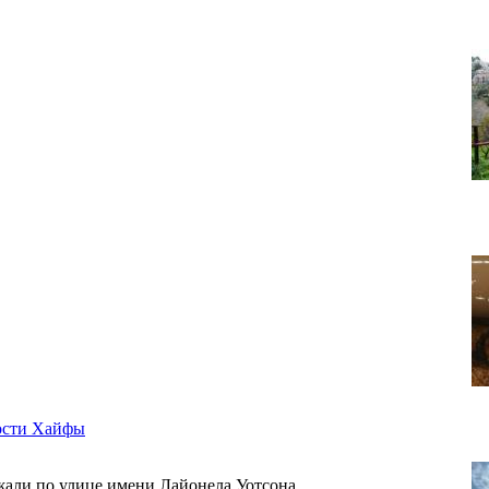
ости Хайфы
ли по улице имени Лайонела Уотсона.