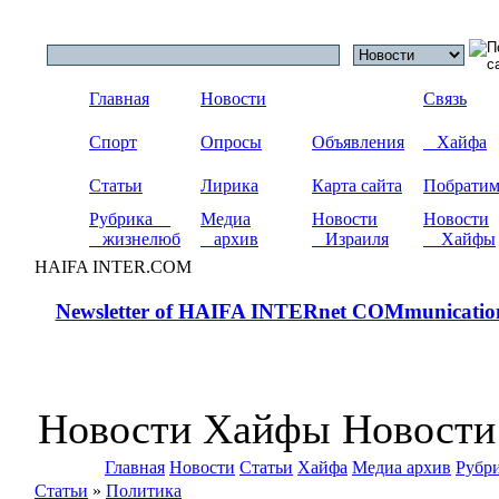
Главная
Новости
Связь
Спорт
Опросы
Объявления
Хайфа
Статьи
Лирика
Карта сайта
Побрати
Рубрика
Медиа
Новости
Новости
жизнелюб
архив
Израиля
Хайфы
HAIFA INTER.COM
Newsletter of HAIFA INTERnet COMmunicatio
Новости Хайфы Новости
Главная
Новости
Статьи
Хайфа
Медиа архив
Рубр
Статьи
»
Политика