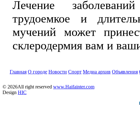
Лечение заболеван
трудоемкое и длител
мучений может принес
склеродермия вам и ваш
Главная
О городе
Новости
Спорт
Медиа архив
Объявления
© 2026All right reserved
www.Haifainter.com
Design
HIC