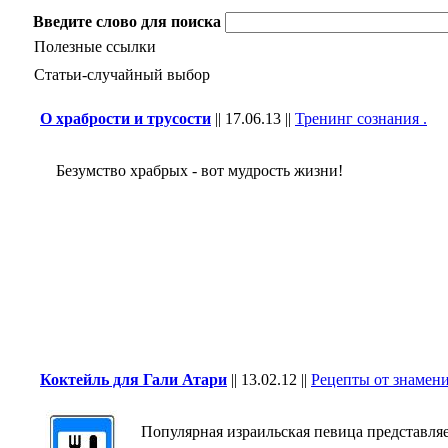
Введите слово для поиска
Полезные ссылки
Статьи-случайный выбор
О храбрости и трусости
||
17.06.13
||
Тренинг сознания .
Безумство храбрых - вот мудрость жизни!
Коктейль для Гали Атари
||
13.02.12
||
Рецепты от знамен
Популярная израильская певица представляет