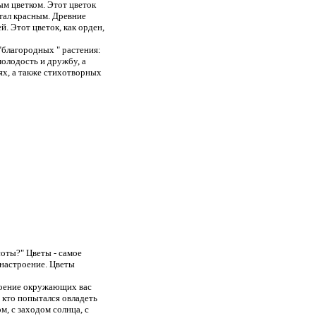
м цветком. Этот цветок
стал красным. Древние
. Этот цветок, как орден,
благородных " растения:
молодость и дружбу, а
ях, а также стихотворных
соты?" Цветы - самое
 настроение. Цветы
роение окружающих вас
 кто попытался овладеть
ом, с заходом солнца, с