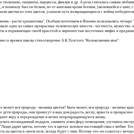
 тюльпаны, гиацинты, нарциссы, фиалки и др. А роза считалась самым любимы
 и поначалу был он белым, но от капельки крови богини, уколовшейся о шип, 
вали цветки из этих цветов, усыпали путь возвращающихся с войны победителей
знь - расти хризантемы". Особым почтением в Японии пользовались четыре "
овало одно из самых прекрасных человеческих качеств - честность, мужество, 
оспеты в поражающих своей красотой и лиричностью восточных мифах и предани
м со времен школы стихотворение А.К.Толстого "Колокольчики мои":
 может вся природа - мозаика цветов? Быть может, вся природа - желанье кра
е дети природы, они принесут в ваш дом радость, весну, яркость и прекрасное
 дают веру в перерождение и вечно непрекращающуюся жизнь.
делать неожиданный подарок, оживить атмосферу помещения, улучшить наст
"Люди дарят цветы, потому что в цветах заложен настоящий смысл любви. Тот,
еть на цветок в своем поле, всегда будет с ним. Потому что он сольется с вечер