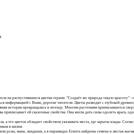
х
ла на распустившиеся цветки герани. "Создаёт же природа такую красоту" - н
ься информацией с Вами, дорогие читатели. Цветы разводят с глубокой древнос
вняя история превращалась в легенду. Многим растениям приписываются свер
а приписывает ей сказочные свойства. Она могла дать силы одолеть врага, одол
ла, а его цветок обладает свойством указывать места, где зарыты клады. Согл
ивым в жизни.
ли розы, маки, ландыши, а в пирамидах Египта найдены семена и листья жасм