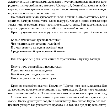
декоративными и плодовыми деревьями, кустарниками выращивали также
родился из морской пены, вместе с Афродитой, богиней красоты и любви,
верили, что этот цветок вселяет мужество, и потому вместо шлемов наде
вручали за проявленное геройство.
По словам китайских философов: "Если хочешь быть счастливым всю жи
орхидея, бамбук, хризантема, слива (сакура). Каждое из них символизир
также четыре времени года - весну, осень, лето, зиму. Эти растения в
строках древних японских и китайских писателей и поэтов.
Красоту цветов воспевали русские поэты и композиторы. Все мы помни
Колокольчики мои, цветики степные!
Что глядите на меня темно-голубые?
И о чем звените вы в день весёлый мая
Средь некошеной травы, головой качая?
Или прекрасный романс на стихи Матусовского и музыку Баснера:
Целую ночь соловей нам насвистывал
Город молчал, и молчали дома
Белой акации гроздья душистые
Ночь напролёт нас сводили с ума...
Красиво сказал Константин Бальмонт: "Цветы - это жизнь, красота. Быть
драгоценное проявление внимания к другим людям. Цветы - это маленьки
невозможно не любить. После зимы они возвращают нас к прекрасному,
С помощью цветов вы сможете рассказать о своих тайных чувствах, с
людей. Цветы действуют подобно волшебству. Как сказал Пауло Коэльо: 
цветком, увидит, как увядает его красота. Но тот, кто будет просто смотр