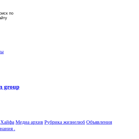
мы
n group
Хайфа
Медиа архив
Рубрика жизнелюб
Объявления
нания .