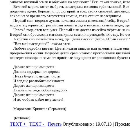
запахом влажной земли и облаками на горизонте" Есть такая притча, кото
Великий король хотел выбрать наследника из своих трёх сыновей. Все 
подал ему идею. Король попросил прийти всех своих сыновей, дал каждо
сохранит за время его отсутствия семена, тот и станет наследником.
Первый сын, недолго думая, положил семена в железный сейф. Второй по
когда отец вернётся. Третий сын пошёл в сад и высыпал семена везде, гд
Через 3 года отец вернулся. Первый сын достал из сейфа мёртвые, закис
Второй сын бросился в магазин, купил семян и преподнёс их отцу. Но оте
А третий сын повел отца в сад, где цвели тысячи цветов. И сын сказал: "
"Вот мой наследник!" - сказал отец.
Любовь подобна цветам. Цветы нельзя запасти или накопить. Если она за
продолжения жизни. Недаром детей сравнивают с прекрасными цветками
конверте никогда не заменят приятные ощущения от роскошного букета в
Дарите женщинам цветы
Для них подарка нет дороже
Пусть будут помыслы чисты
И сердце разлюбить не сможет
Дарите женщинам цветы
Зимой и летом,в любой праздник
Дарите женщинам цветы
И их любовь к Вам не угаснет!
Мирослава Криштал (Германия)
{textmore}
TEXT +
TEXT -
Печать
Опубликовано :
19.07.13
| Просмо