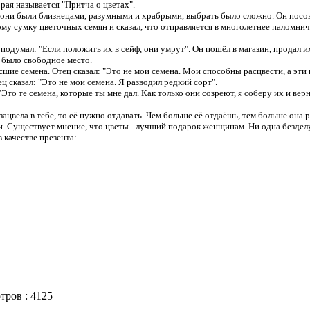
рая называется "Притча о цветах".
они были близнецами, разумными и храбрыми, выбрать было сложно. Он посов
му сумку цветочных семян и сказал, что отправляется в многолетнее паломнич
думал: "Если положить их в сейф, они умрут". Он пошёл в магазин, продал их
е было свободное место.
шие семена. Отец сказал: "Это не мои семена. Мои способны расцвести, а эти н
ц сказал: "Это не мои семена. Я разводил редкий сорт".
Это те семена, которые ты мне дал. Как только они созреют, я соберу их и верн
цвела в тебе, то её нужно отдавать. Чем больше её отдаёшь, тем больше она р
. Существует мнение, что цветы - лучший подарок женщинам. Ни одна безделу
 качестве презента:
тров :
4125