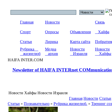
Главная
Новости
Связь
Спорт
Опросы
Объявления
Хайфа
Статьи
Лирика
Карта сайта
Побрати
Рубрика
Медиа
Новости
Новости
жизнелюб
архив
Израиля
Хайфы
HAIFA INTER.COM
Newsletter of HAIFA INTERnet COMmunicatio
Новости Хайфы Новости Израиля
Главная
Новости
Статьи
Статьи
»
Познавательно
»
Рубрика жизнелюб.
»
Тренинг соз