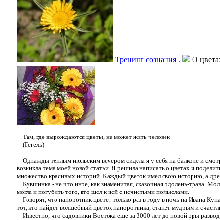
Тренинг сознания .
О цвета
Там, где вырождаются цветы, не может жить человек
(Гегель)
Однажды теплым июльским вечером сидела я у себя на балконе и смотре
возникла тема моей новой статьи. Я решила написать о цветах и поделит
множество красивых историй. Каждый цветок имел свою историю, а дре
Кувшинка - не что иное, как знаменитая, сказочная одолень-трава. Молв
могла и погубить того, кто шел к ней с нечистыми помыслами.
Говорят, что папоротник цветет только раз в году в ночь на Ивана Купа
тот, кто найдет волшебный цветок папоротника, станет мудрым и счастл
Известно, что садовники Востока еще за 3000 лет до новой эры разводи