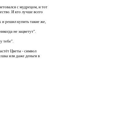
етовался с мудрецом, и тот
ество. И кто лучше всего
 и решил купить такие же,
икогда не зацветут".
у тебе".
астёт Цветы - символ
шка или даже деньги в