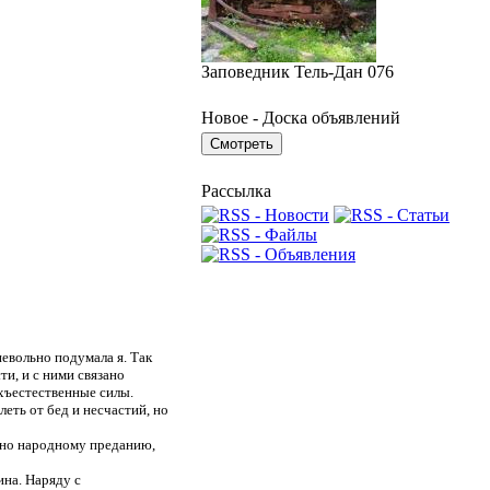
Заповедник Тель-Дан 076
Новое - Доска объявлений
Рассылка
евольно подумала я. Так
ти, и с ними связано
хъестественные силы.
еть от бед и несчастий, но
асно народному преданию,
ина. Наряду с