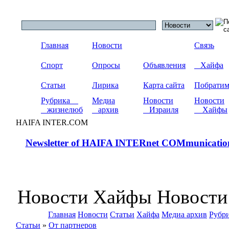
Главная
Новости
Связь
Спорт
Опросы
Объявления
Хайфа
Статьи
Лирика
Карта сайта
Побрати
Рубрика
Медиа
Новости
Новости
жизнелюб
архив
Израиля
Хайфы
HAIFA INTER.COM
Newsletter of HAIFA INTERnet COMmunicatio
Новости Хайфы Новости
Главная
Новости
Статьи
Хайфа
Медиа архив
Рубр
Статьи
»
От партнеров