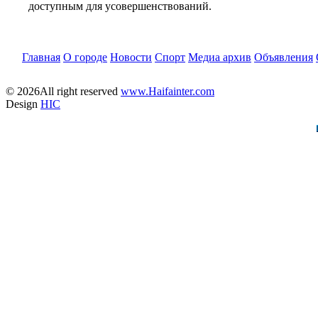
доступным для усовершенствований.
Главная
О городе
Новости
Спорт
Медиа архив
Объявления
© 2026All right reserved
www.Haifainter.com
Design
HIC