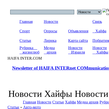
Главная
Новости
Связь
Спорт
Опросы
Объявления
Хайфа
Статьи
Лирика
Карта сайта
Побрати
Рубрика
Медиа
Новости
Новости
жизнелюб
архив
Израиля
Хайфы
HAIFA INTER.COM
Newsletter of HAIFA INTERnet COMmunicatio
Новости Хайфы Новости
Главная
Новости
Статьи
Хайфа
Медиа архив
Рубр
Статьи
»
Авто-мото