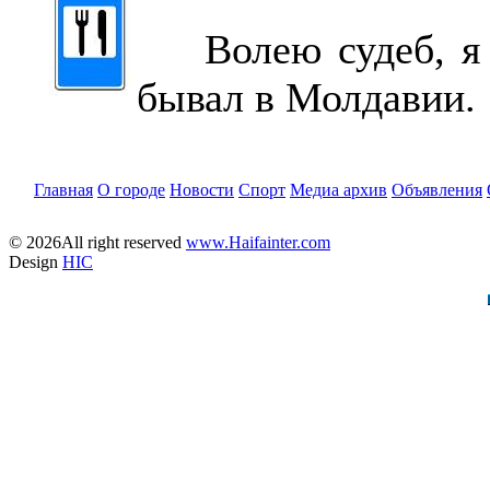
Волею судеб, я н
бывал в Молдавии.
Главная
О городе
Новости
Спорт
Медиа архив
Объявления
© 2026All right reserved
www.Haifainter.com
Design
HIC