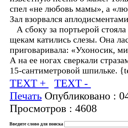
спел «не любовь мамы», а «л
Зал взорвался аплодисментами
А сбоку за портьерой стояла 
щекам катились слезы. Она ла
приговаривала: «Ухоносик, м
А на ее ногах сверкали страза
15-сантиметровой шпильке. {t
TEXT +
TEXT -
Печать
Опубликовано :
0
Просмотров :
4608
Введите слово для поиска