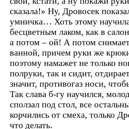
свои, кстати, а ну покажи руки
сказала!» Ну, Дровосек показа
умничка… Хоть этому научила
бесцветным лаком, как в салон
а потом – ой! А потом снимае
ванной, причем руки же крюки,
поэтому намажет не только ног
полруки, так и сидит, отдирает
значит, противогаз носи, чтоб
Так слава б-гу научился, моло
сползал под стол, все остальн
корчились от смеха, только Др
что делать.