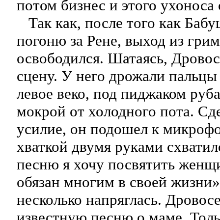
потом бизнес и этого ухоноса 
Так как, после того как Бабу
погоню за Рене, выход из гри
освободился. Шатаясь, Дровос
сцену. У него дрожали пальцы 
левое веко, под пиджаком руб
мокрой от холодного пота. Сд
усилие, он подошел к микроф
хваткой двумя руками схватилс
песню я хочу посвятить женщи
обязан многим в своей жизни»
несколько напряглась. Дровосе
известную песню о маме. Толь