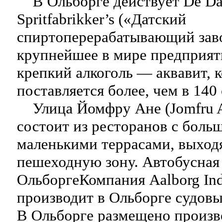
В Ольборге действует De Da
Spritfabrikker’s («Датский
спиртоперерабатывающий зав
крупнейшее в мире предприят
крепкий алкоголь — аквавит, 
поставляется более, чем в 140 
Улица Йомфру Ане (Jomfru A
состоит из ресторанов с боль
маленькими террасами, выхо
пешеходную зону. Автобусная 
ОльборгеКомпания Aalborg Ind
производит в Ольборге судовы
В Ольборге размещено произв