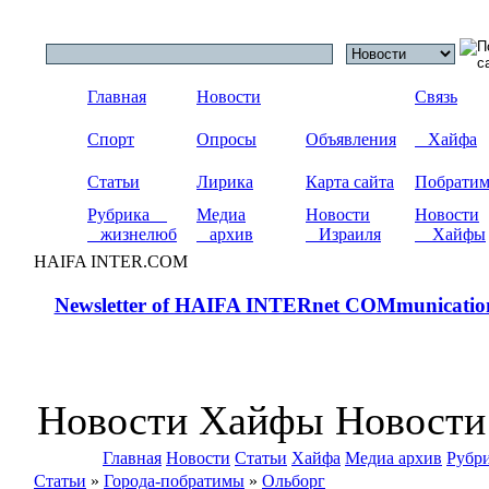
Главная
Новости
Связь
Спорт
Опросы
Объявления
Хайфа
Статьи
Лирика
Карта сайта
Побрати
Рубрика
Медиа
Новости
Новости
жизнелюб
архив
Израиля
Хайфы
HAIFA INTER.COM
Newsletter of HAIFA INTERnet COMmunicatio
Новости Хайфы Новости
Главная
Новости
Статьи
Хайфа
Медиа архив
Рубр
Статьи
»
Города-побратимы
»
Ольборг