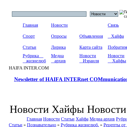
Главная
Новости
Связь
Спорт
Опросы
Объявления
Хайфа
Статьи
Лирика
Карта сайта
Побрати
Рубрика
Медиа
Новости
Новости
жизнелюб
архив
Израиля
Хайфы
HAIFA INTER.COM
Newsletter of HAIFA INTERnet COMmunicatio
Новости Хайфы Новости
Главная
Новости
Статьи
Хайфа
Медиа архив
Рубр
Статьи
»
Познавательно
»
Рубрика жизнелюб.
»
Рецепты от