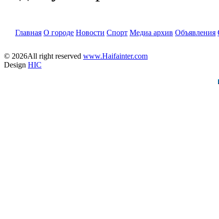
Главная
О городе
Новости
Спорт
Медиа архив
Объявления
© 2026All right reserved
www.Haifainter.com
Design
HIC