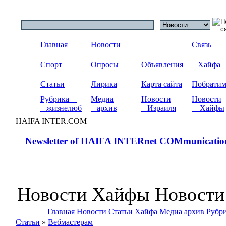
Главная
Новости
Связь
Спорт
Опросы
Объявления
Хайфа
Статьи
Лирика
Карта сайта
Побрати
Рубрика
Медиа
Новости
Новости
жизнелюб
архив
Израиля
Хайфы
HAIFA INTER.COM
Newsletter of HAIFA INTERnet COMmunicatio
Новости Хайфы Новости
Главная
Новости
Статьи
Хайфа
Медиа архив
Рубр
Статьи
»
Вебмастерам