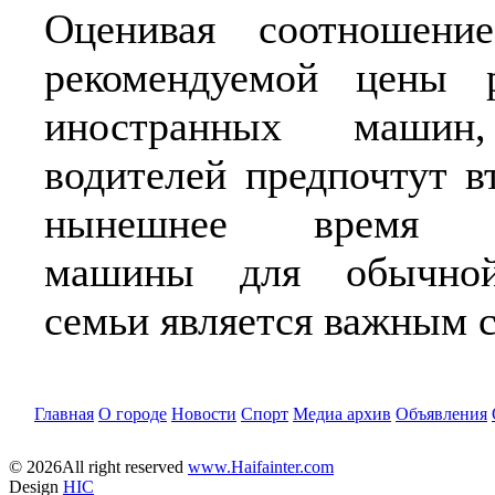
Оценивая соотношени
рекомендуемой цены 
иностранных машин
водителей предпочтут в
нынешнее время пр
машины для обычной
семьи является важным 
Главная
О городе
Новости
Спорт
Медиа архив
Объявления
© 2026All right reserved
www.Haifainter.com
Design
HIC