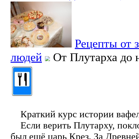
Рецепты от 
людей
От Плутарха до 
Краткий курс истории вафел
Если верить Плутарху, покл
был ещё царь Крез. За Древне