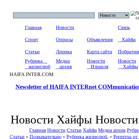
Главная
Новости
Связь
Спорт
Опросы
Объявления
Хайфа
Статьи
Лирика
Карта сайта
Побрати
Рубрика
Медиа
Новости
Новости
жизнелюб
архив
Израиля
Хайфы
HAIFA INTER.COM
Newsletter of HAIFA INTERnet COMmunicatio
Новости Хайфы Новости
Главная
Новости
Статьи
Хайфа
Медиа архив
Рубр
Статьи
»
Познавательно
»
Рубрика жизнелюб.
»
Рецепты от