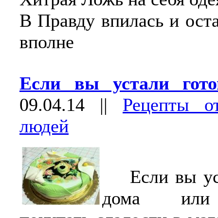
В Правду впилась и ост
вполне
Если вы устали гот
09.04.14
||
Рецепты о
людей
Если вы уст
дома или 