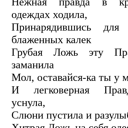
Нежная правда в кр
одеждах ходила,
Принарядившись для 
блаженных калек
Грубая Ложь эту Пр
заманила
Мол, оставайся-ка ты у 
И легковерная Прав
уснула,
Слюни пустила и разулыб
Хитрая Ложь на себя оде