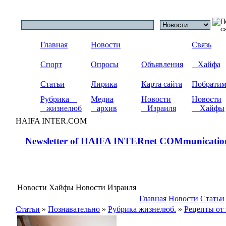
Главная
Новости
Связь
Спорт
Опросы
Объявления
Хайфа
Статьи
Лирика
Карта сайта
Побрати
Рубрика
Медиа
Новости
Новости
жизнелюб
архив
Израиля
Хайфы
HAIFA INTER.COM
Newsletter of HAIFA INTERnet COMmunicatio
Новости Хайфы Новости Израиля
Главная
Новости
Статьи
Статьи
»
Познавательно
»
Рубрика жизнелюб.
»
Рецепты от