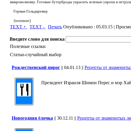
микроволновку. Готовые бутерброды украсить зеленью укропа и петруш
Герман Гольдкремер
{textmore}
TEXT +
TEXT -
Печать
Опубликовано :
05.03.15
| Просмо
Введите слово для поиска
Полезные ссылки
Статьи-случайный выбор
Рождественский пирог
||
04.01.13
||
Рецепты от знамениты
Президент Израиля Шимон Перес и мэр Хайф
Новогодняя ёлочка
||
30.12.11
||
Рецепты от знаменитых л