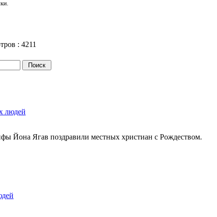
ки.
тров :
4211
х людей
ы Йона Ягав поздравили местных христиан с Рождеством.
юдей