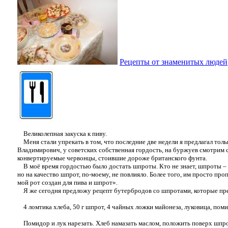
Рецепты от знаменитых людей
Великолепная закуска к пиву.
Меня стали упрекать в том, что последние две недели я предлагал толь
Владимирович, у советских собственная гордость, на буржуев смотрим св
конвертируемые червонцы, стоившие дороже британского фунта.
В моё время гордостью было достать шпроты. Кто не знает, шпроты – 
но на качество шпрот, по-моему, не повлияло. Более того, им просто 
мой рот создан для пива и шпрот».
Я же сегодня предложу рецепт бутербродов со шпротами, которые прекр
4 ломтика хлеба, 50 г шпрот, 4 чайных ложки майонеза, луковица, помид
Помидор и лук нарезать. Хлеб намазать маслом, положить поверх шпро