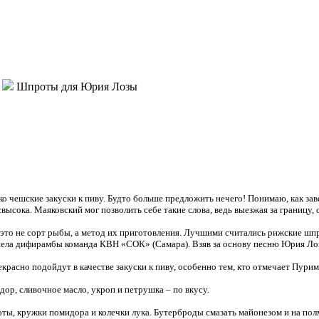
Шпроты для Юрия Лозы
ко чешские закуски к пиву. Будто больше предложить нечего! Понимаю, как з
ысока. Маяковский мог позволить себе такие слова, ведь выезжая за границу, 
это не сорт рыбы, а метод их приготовления. Лучшими считались рижские шп
пропела дифирамбы команда КВН «СОК» (Самара). Взяв за основу песню Юрия Ло
асно подойдут в качестве закуски к пиву, особенно тем, кто отмечает Пурим
ор, сливочное масло, укроп и петрушка – по вкусу.
ты, кружки помидора и колечки лука. Бутерброды смазать майонезом и на пол