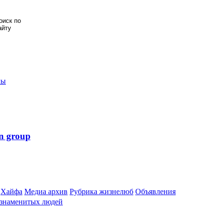
мы
n group
Хайфа
Медиа архив
Рубрика жизнелюб
Объявления
 знаменитых людей