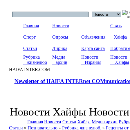
Главная
Новости
Связь
Спорт
Опросы
Объявления
Хайфа
Статьи
Лирика
Карта сайта
Побрати
Рубрика
Медиа
Новости
Новости
жизнелюб
архив
Израиля
Хайфы
HAIFA INTER.COM
Newsletter of HAIFA INTERnet COMmunicatio
Новости Хайфы Новости
Главная
Новости
Статьи
Хайфа
Медиа архив
Рубр
Статьи
»
Познавательно
»
Рубрика жизнелюб.
»
Рецепты от