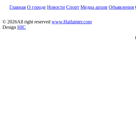
Главная
О городе
Новости
Спорт
Медиа архив
Объявления
© 2026All right reserved
www.Haifainter.com
Design
HIC