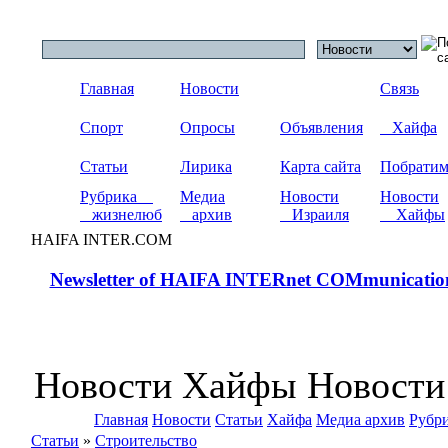
Главная
Новости
Связь
Спорт
Опросы
Объявления
Хайфа
Статьи
Лирика
Карта сайта
Побрати
Рубрика
Медиа
Новости
Новости
жизнелюб
архив
Израиля
Хайфы
HAIFA INTER.COM
Newsletter of HAIFA INTERnet COMmunicatio
Новости Хайфы Новости
Главная
Новости
Статьи
Хайфа
Медиа архив
Рубр
Статьи
»
Строительство