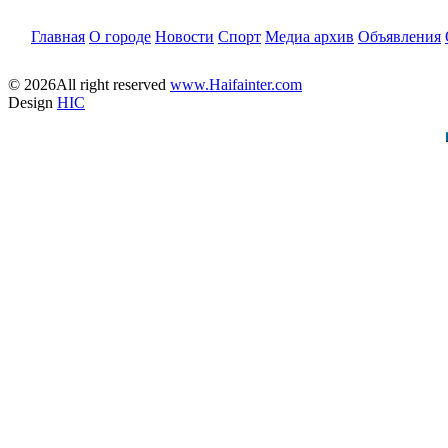
Главная
О городе
Новости
Спорт
Медиа архив
Объявления
© 2026All right reserved
www.Haifainter.com
Design
HIC