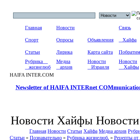
Главная
Новости
Связь
Спорт
Опросы
Объявления
Хайфа
Статьи
Лирика
Карта сайта
Побрати
Рубрика
Медиа
Новости
Новости
жизнелюб
архив
Израиля
Хайфы
HAIFA INTER.COM
Newsletter of HAIFA INTERnet COMmunicatio
Новости Хайфы Новости
Главная
Новости
Статьи
Хайфа
Медиа архив
Рубр
Статьи
»
Познавательно
»
Рубрика жизнелюб.
»
Рецепты от