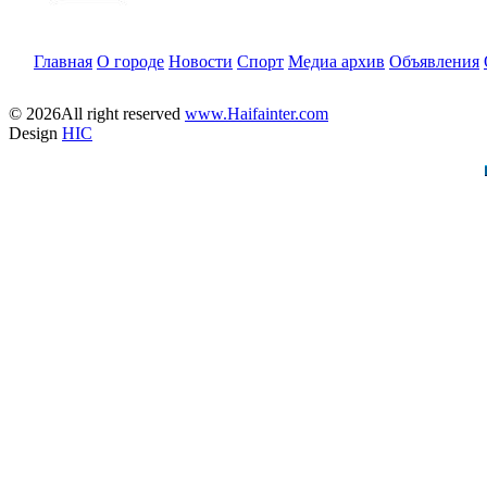
Главная
О городе
Новости
Спорт
Медиа архив
Объявления
© 2026All right reserved
www.Haifainter.com
Design
HIC