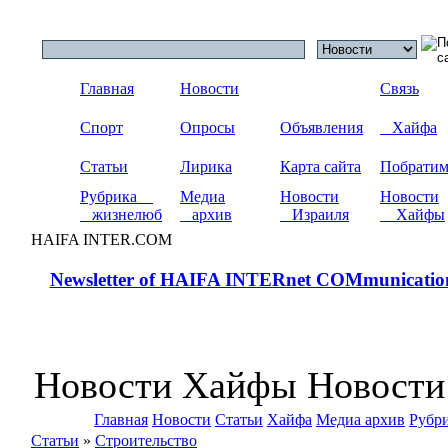
Главная
Новости
Связь
Спорт
Опросы
Объявления
Хайфа
Статьи
Лирика
Карта сайта
Побрати
Рубрика
Медиа
Новости
Новости
жизнелюб
архив
Израиля
Хайфы
HAIFA INTER.COM
Newsletter of HAIFA INTERnet COMmunicatio
Новости Хайфы Новости
Главная
Новости
Статьи
Хайфа
Медиа архив
Рубр
Статьи
»
Строительство