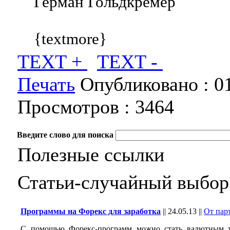
Герман Гольдкремер
{textmore}
TEXT +
TEXT -
Печать
Опубликовано :
0
Просмотров :
3464
Введите слово для поиска
Полезные ссылки
Статьи-случайный выбор
Программы на Форекс для заработка
||
24.05.13
||
От пар
С помощью Форекс-программ можно стать валютным т