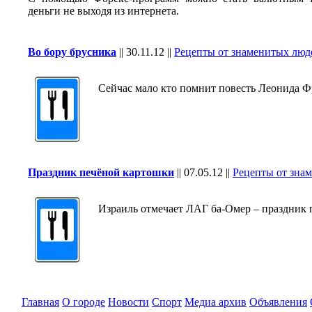
деньги не выходя из интернета.
Во бору брусника
||
30.11.12
||
Рецепты от знаменитых люд
Сейчас мало кто помнит повесть Леонида Фр
Праздник печёной картошки
||
07.05.12
||
Рецепты от зна
Израиль отмечает ЛАГ ба-Омер – праздник п
Главная
О городе
Новости
Спорт
Медиа архив
Объявления