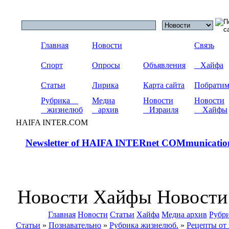
Главная
Новости
Связь
Спорт
Опросы
Объявления
Хайфа
Статьи
Лирика
Карта сайта
Побрати
Рубрика
Медиа
Новости
Новости
жизнелюб
архив
Израиля
Хайфы
HAIFA INTER.COM
Newsletter of HAIFA INTERnet COMmunicatio
Новости Хайфы Новости
Главная
Новости
Статьи
Хайфа
Медиа архив
Рубр
Статьи
»
Познавательно
»
Рубрика жизнелюб.
»
Рецепты от