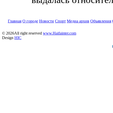
Главная
О городе
Новости
Спорт
Медиа архив
Объявления
© 2026All right reserved
www.Haifainter.com
Design
HIC