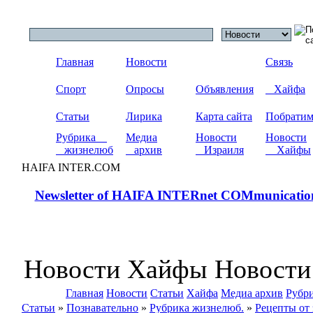
Главная
Новости
Связь
Спорт
Опросы
Объявления
Хайфа
Статьи
Лирика
Карта сайта
Побрати
Рубрика
Медиа
Новости
Новости
жизнелюб
архив
Израиля
Хайфы
HAIFA INTER.COM
Newsletter of HAIFA INTERnet COMmunicatio
Новости Хайфы Новости
Главная
Новости
Статьи
Хайфа
Медиа архив
Рубр
Статьи
»
Познавательно
»
Рубрика жизнелюб.
»
Рецепты от