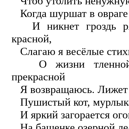
Чтоб утолить ненужную
Когда шуршат в овраге
И никнет гроздь ря
красной,
Слагаю я весёлые стих
О жизни тленной,
прекрасной
Я возвращаюсь. Лижет 
Пушистый кот, мурлык
И яркий загорается ого
На башенке озерной ле