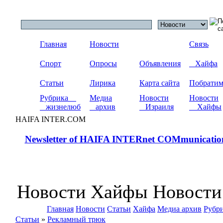
Главная
Новости
Связь
Спорт
Опросы
Объявления
Хайфа
Статьи
Лирика
Карта сайта
Побрати
Рубрика
Медиа
Новости
Новости
жизнелюб
архив
Израиля
Хайфы
HAIFA INTER.COM
Newsletter of HAIFA INTERnet COMmunicatio
Новости Хайфы Новости
Главная
Новости
Статьи
Хайфа
Медиа архив
Рубр
Статьи
»
Рекламный трюк