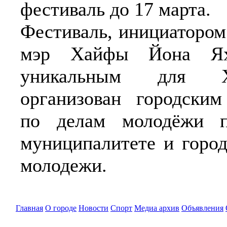
фестиваль до 17 марта.
Фестиваль, инициатором
мэр Хайфы Йона Яха
уникальным для 
организован городским
по делам молодёжи п
муниципалитете и горо
молодежи.
Главная
О городе
Новости
Спорт
Медиа архив
Объявления