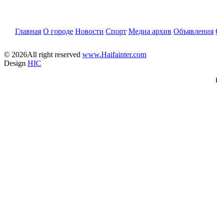
Главная
О городе
Новости
Спорт
Медиа архив
Объявления
© 2026All right reserved
www.Haifainter.com
Design
HIC