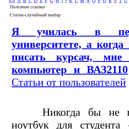
0-9
A
B
C
D
E
F
G
H
I
J
K
L
M
N
O
P
Q
R
S
T
U
Полезные ссылки
Статьи-случайный выбор
Я училась в педа
университете, а когда
писать курсач, мне 
компьютер и ВАЗ2110
Статьи от пользователей
Никогда бы не пов
ноутбук для студента 