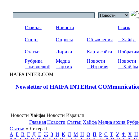
Главная
Новости
Связь
Спорт
Опросы
Объявления
Хайфа
Статьи
Лирика
Карта сайта
Побрати
Рубрика
Медиа
Новости
Новости
жизнелюб
архив
Израиля
Хайфы
HAIFA INTER.COM
Newsletter of HAIFA INTERnet COMmunicatio
Новости Хайфы Новости Израиля
Главная
Новости
Статьи
Хайфа
Медиа архив
Рубр
Статьи
» Литера I
А
Б
В
Г
Д
Е
Ж
З
И
К
Л
М
Н
О
П
Р
С
Т
У
Ф
Х
Ц