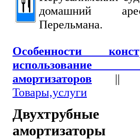
домашний ар
Перельмана.
Особенности кон
использование с
амортизаторов
|
Товары,услуги
Двухтрубные 
амортизаторы