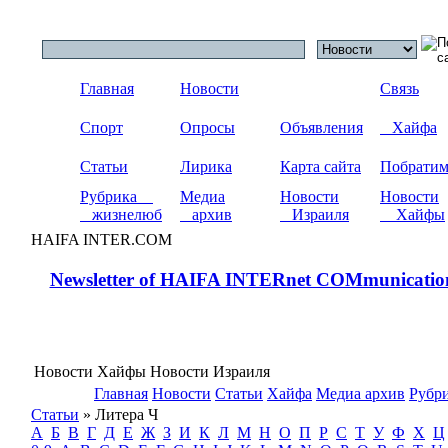
Главная
Новости
Связь
Спорт
Опросы
Объявления
Хайфа
Статьи
Лирика
Карта сайта
Побрати
Рубрика
Медиа
Новости
Новости
жизнелюб
архив
Израиля
Хайфы
HAIFA INTER.COM
Newsletter of HAIFA INTERnet COMmunicatio
Новости Хайфы Новости Израиля
Главная
Новости
Статьи
Хайфа
Медиа архив
Рубр
Статьи
» Литера Ч
А
Б
В
Г
Д
Е
Ж
З
И
К
Л
М
Н
О
П
Р
С
Т
У
Ф
Х
Ц