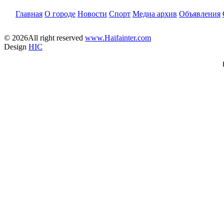
Главная
О городе
Новости
Спорт
Медиа архив
Объявления
© 2026All right reserved
www.Haifainter.com
Design
HIC