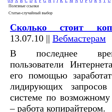
0-9
A
B
C
D
E
F
G
H
I
J
K
L
M
N
O
P
Q
R
S
T
U
Полезные ссылки
Статьи-случайный выбор
Сколько стоит коп
13.07.10
||
Вебмастерам
В последнее вре
пользователи Интернет
его помощью заработат
лидирующих запросов
системе по возможному 
– работа копирайтером.