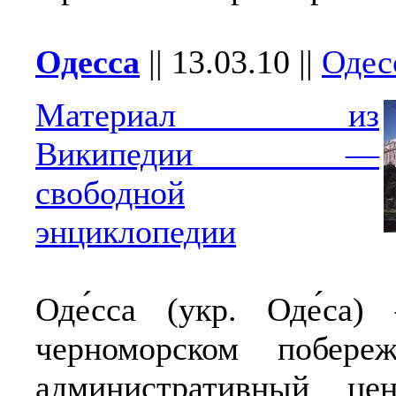
Одесса
||
13.03.10
||
Одес
Материал из
Википедии —
свободной
энциклопедии
Оде́сса (укр. Оде́са
черноморском побере
административный це