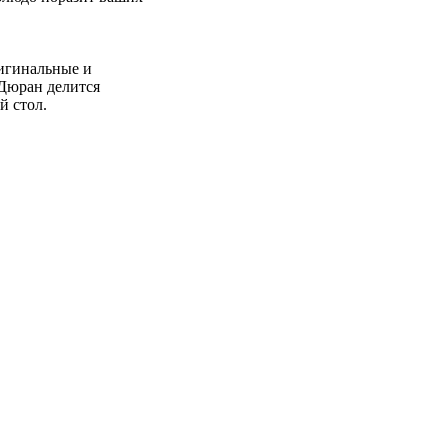
ригинальные и
Дюран делится
й стол.