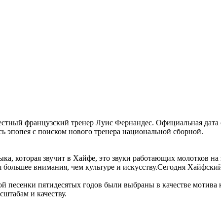
естный французский тренер Луис Фернандес. Официальная дата 
сь эпопея с поиском нового тренера национальной сборной.
ыка, которая звучит в Хайфе, это звуки работающих молотков на
ся большее внимания, чем культуре и искусству.Сегодня Хайфск
ской песенки пятидесятых годов были выбраны в качестве мотива
сштабам и качеству.