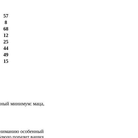
57
8
68
12
25
44
49
15
анный минимум: маца,
 вниманию особенный
 блюдо поразит ваших