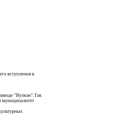
его вступления в
 заводе "Вулкан".Так
ий муниципалитет
 культурных