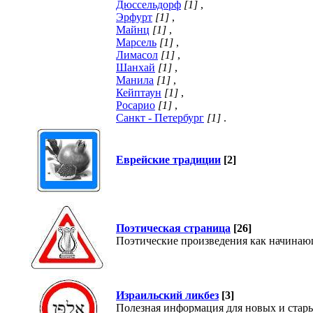
Дюссельдорф
[1]
,
Эрфурт
[1]
,
Майнц
[1]
,
Марсель
[1]
,
Лимасол
[1]
,
Шанхай
[1]
,
Манила
[1]
,
Кейптаун
[1]
,
Росарио
[1]
,
Санкт - Петербург
[1]
.
Еврейские традиции
[2]
Поэтическая страница
[26]
Поэтические произведения как начинающ
Израильский ликбез
[3]
Полезная информация для новых и стар