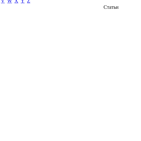
V
W
X
Y
Z
Статьи