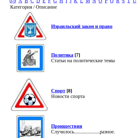
0-9
A
B
C
D
E
F
G
H
I
J
K
L
M
N
O
P
Q
R
S
T
U
Категория / Описание
Израильский закон и право
Политика
[7]
Статьи на политические темы
Спорт
[8]
Новости спорта
Проишествия
Случилось.....................разное.