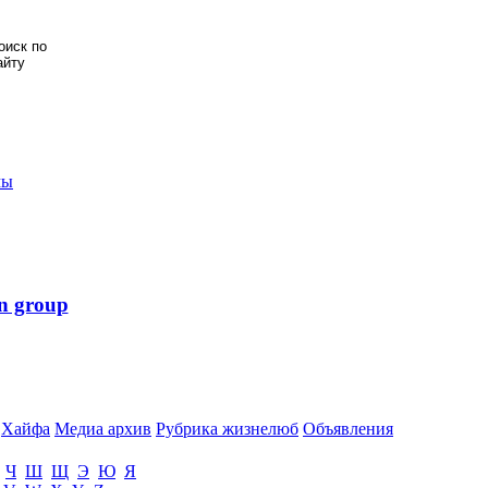
мы
n group
Хайфа
Медиа архив
Рубрика жизнелюб
Объявления
Ч
Ш
Щ
Э
Ю
Я