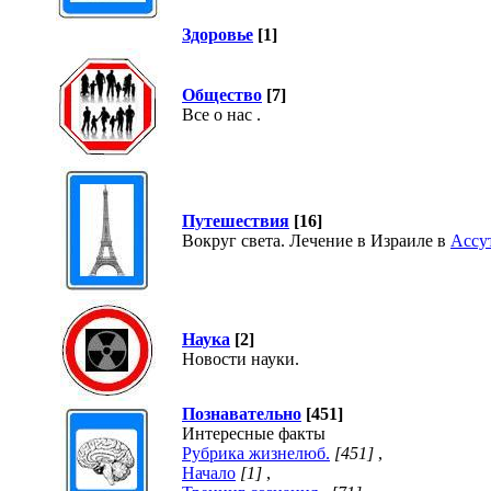
Здоровье
[1]
Общество
[7]
Все о нас .
Путешествия
[16]
Вокруг света. Лечение в Израиле в
Ассу
Наука
[2]
Новости науки.
Познавательно
[451]
Интересные факты
Рубрика жизнелюб.
[451]
,
Начало
[1]
,