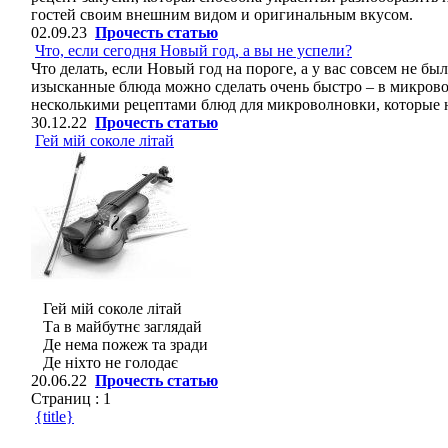
гостей своим внешним видом и оригинальным вкусом.
02.09.23
Прочесть статью
Что, если сегодня Новый год, а вы не успели?
Что делать, если Новый год на пороге, а у вас совсем не б
изысканные блюда можно сделать очень быстро – в микров
несколькими рецептами блюд для микроволновки, которые не
30.12.22
Прочесть статью
Гей мій соколе літай
Гей мій соколе літай
Та в майбутнє заглядай
Де нема пожеж та зради
Де ніхто не голодає
20.06.22
Прочесть статью
Страниц :
1
{title}