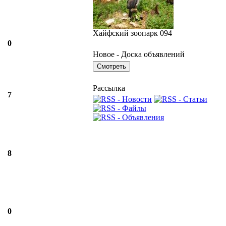
Хайфский зоопарк 094
0
Новое - Доска объявлений
Рассылка
7
8
0