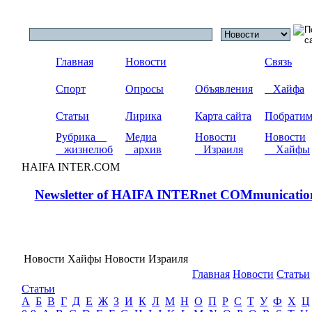
Главная
Новости
Связь
Спорт
Опросы
Объявления
Хайфа
Статьи
Лирика
Карта сайта
Побрати
Рубрика
Медиа
Новости
Новости
жизнелюб
архив
Израиля
Хайфы
HAIFA INTER.COM
Newsletter of HAIFA INTERnet COMmunicatio
Новости Хайфы Новости Израиля
Главная
Новости
Статьи
Статьи
А
Б
В
Г
Д
Е
Ж
З
И
К
Л
М
Н
О
П
Р
С
Т
У
Ф
Х
Ц