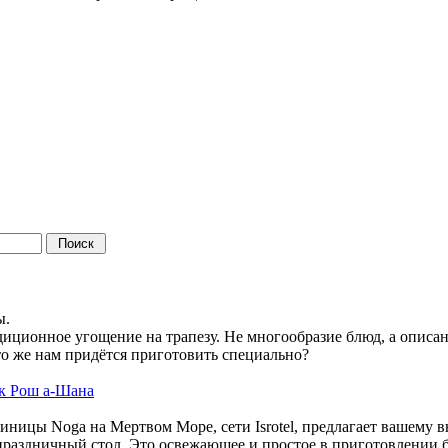
в
ы.
диционное угощение на трапезу. Не многообразие блюд, а опис
 Что же нам придётся приготовить специально?
 к Рош а-Шана
ицы Noga на Мертвом Море, сети Isrotel, предлагает вашему
ь праздничный стол. Это освежающее и простое в приготовлении