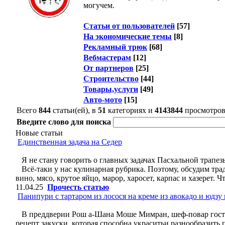
могучем.
Статьи от пользователей
[57]
На экономические темы
[8]
Рекламный трюк
[68]
Вебмастерам
[12]
От партнеров
[25]
Строительство
[44]
Товары,услуги
[49]
Авто-мото
[15]
Всего
844
статьи(ей), в
51
категориях и
4143844
просмотро
Введите слово для поиска
Новые статьи
Единственная задача на Седер
Я не стану говорить о главных задачах Пасхальной трапез
Всё-таки у нас кулинарная рубрика. Поэтому, обсудим тра
вино, мясо, крутое яйцо, марор, харосет, карпас и хазерет.
11.04.25
Прочесть статью
Панипури с тартаром из лосося на креме из авокадо и юдзу
В преддверии Рош а-Шана Моше Мимран, шеф-повар гостин
рецепт закуски, которая способна украситьи разнообразит