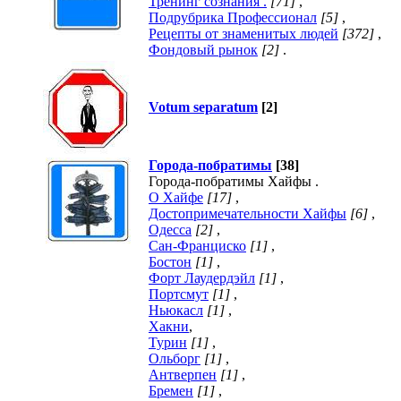
Тренинг сознания .
[71]
,
Подрубрика Профессионал
[5]
,
Рецепты от знаменитых людей
[372]
,
Фондовый рынок
[2]
.
Votum separatum
[2]
Города-побратимы
[38]
Города-побратимы Хайфы .
О Хайфе
[17]
,
Достопримечательности Хайфы
[6]
,
Одесса
[2]
,
Сан-Франциско
[1]
,
Бостон
[1]
,
Форт Лаудердэйл
[1]
,
Портсмут
[1]
,
Ньюкасл
[1]
,
Хакни
,
Турин
[1]
,
Ольборг
[1]
,
Антверпен
[1]
,
Бремен
[1]
,