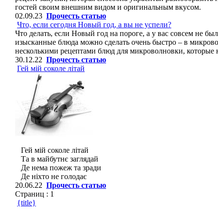
гостей своим внешним видом и оригинальным вкусом.
02.09.23
Прочесть статью
Что, если сегодня Новый год, а вы не успели?
Что делать, если Новый год на пороге, а у вас совсем не б
изысканные блюда можно сделать очень быстро – в микров
несколькими рецептами блюд для микроволновки, которые не
30.12.22
Прочесть статью
Гей мій соколе літай
Гей мій соколе літай
Та в майбутнє заглядай
Де нема пожеж та зради
Де ніхто не голодає
20.06.22
Прочесть статью
Страниц :
1
{title}