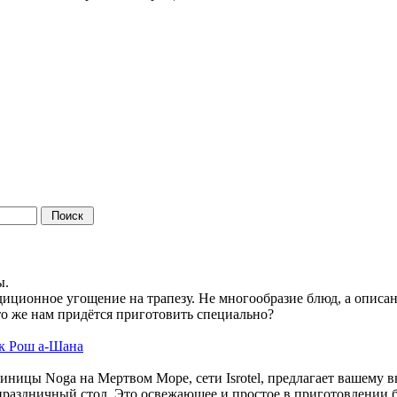
в
ы.
диционное угощение на трапезу. Не многообразие блюд, а опис
 Что же нам придётся приготовить специально?
 к Рош а-Шана
ицы Noga на Мертвом Море, сети Isrotel, предлагает вашему
ь праздничный стол. Это освежающее и простое в приготовлении