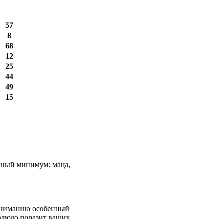
57
8
68
12
25
44
49
15
анный минимум: маца,
 вниманию особенный
 блюдо поразит ваших