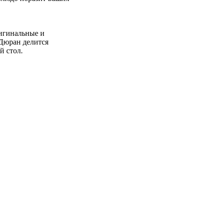
ригинальные и
Дюран делится
й стол.