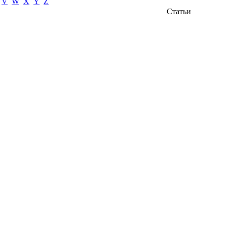
V
W
X
Y
Z
Статьи