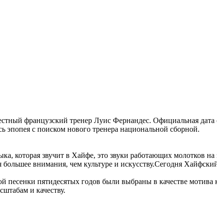
естный французский тренер Луис Фернандес. Официальная дата 
сь эпопея с поиском нового тренера национальной сборной.
ыка, которая звучит в Хайфе, это звуки работающих молотков на
ся большее внимания, чем культуре и искусству.Сегодня Хайфск
ской песенки пятидесятых годов были выбраны в качестве мотива
сштабам и качеству.