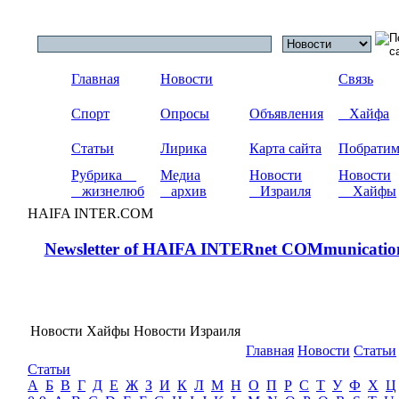
Главная
Новости
Связь
Спорт
Опросы
Объявления
Хайфа
Статьи
Лирика
Карта сайта
Побрати
Рубрика
Медиа
Новости
Новости
жизнелюб
архив
Израиля
Хайфы
HAIFA INTER.COM
Newsletter of HAIFA INTERnet COMmunicatio
Новости Хайфы Новости Израиля
Главная
Новости
Статьи
Статьи
А
Б
В
Г
Д
Е
Ж
З
И
К
Л
М
Н
О
П
Р
С
Т
У
Ф
Х
Ц