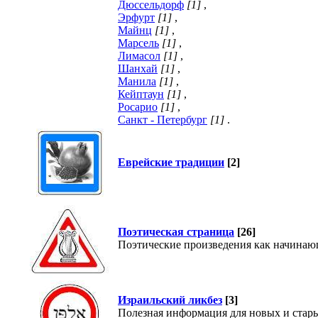
Дюссельдорф
[1]
,
Эрфурт
[1]
,
Майнц
[1]
,
Марсель
[1]
,
Лимасол
[1]
,
Шанхай
[1]
,
Манила
[1]
,
Кейптаун
[1]
,
Росарио
[1]
,
Санкт - Петербург
[1]
.
Еврейские традиции
[2]
Поэтическая страница
[26]
Поэтические произведения как начинающ
Израильский ликбез
[3]
Полезная информация для новых и стар