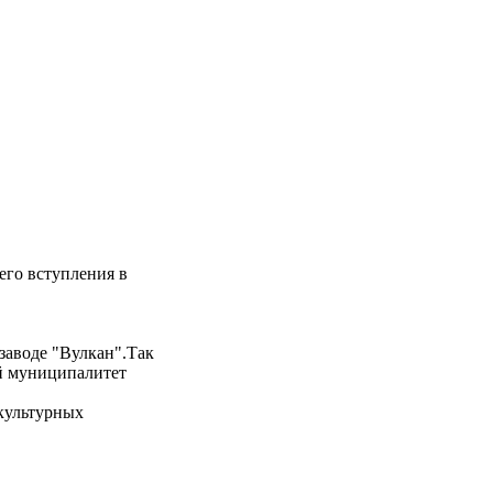
его вступления в
 заводе "Вулкан".Так
ий муниципалитет
 культурных