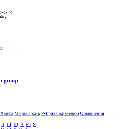
мы
n group
Хайфа
Медиа архив
Рубрика жизнелюб
Объявления
Ч
Ш
Щ
Э
Ю
Я