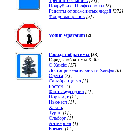
Тренинг сознания .
[71]
,
Подрубрика Профессионал
[5]
,
Рецепты от знаменитых людей
[372]
,
Фондовый рынок
[2]
.
Votum separatum
[2]
Города-побратимы
[38]
Города-побратимы Хайфы .
О Хайфе
[17]
,
Достопримечательности Хайфы
[6]
,
Одесса
[2]
,
Сан-Франциско
[1]
,
Бостон
[1]
,
Форт Лаудердэйл
[1]
,
Портсмут
[1]
,
Ньюкасл
[1]
,
Хакни
,
Турин
[1]
,
Ольборг
[1]
,
Антверпен
[1]
,
Бремен
[1]
,