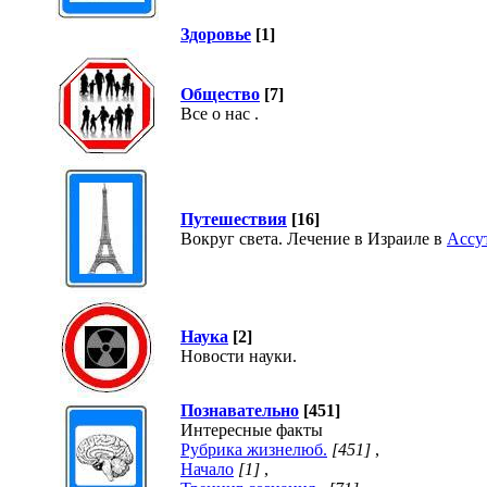
Здоровье
[1]
Общество
[7]
Все о нас .
Путешествия
[16]
Вокруг света. Лечение в Израиле в
Ассу
Наука
[2]
Новости науки.
Познавательно
[451]
Интересные факты
Рубрика жизнелюб.
[451]
,
Начало
[1]
,