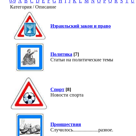
0-9
A
B
C
D
E
F
G
H
I
J
K
L
M
N
O
P
Q
R
S
T
U
Категория / Описание
Израильский закон и право
Политика
[7]
Статьи на политические темы
Спорт
[8]
Новости спорта
Проишествия
Случилось.....................разное.