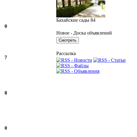
Бахайские сады 84
0
Новое - Доска объявлений
Рассылка
7
8
0