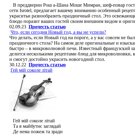
В преддверии Рош а-Шана Моше Мимран, шеф-повар гост
сети Isrotel, предлагает вашему вниманию особенный рецепт
украситьи разнообразить праздничный стол. Это освежающе
блюдо поразит ваших гостей своим внешним видом и ориг
02.09.23
Прочесть статью
Что, если сегодня Новый год, а вы не успели?
Что делать, если Новый год на пороге, а у вас совсем не б
праздничного стола? На самом деле оригинальные и изыск
быстро – в микроволновой печи. Известный французский 
делится несколькими рецептами блюд для микроволновки, ко
и смогут достойно украсить новогодний стол.
30.12.22
Прочесть статью
Гей мій соколе літай
Гей мій соколе літай
Та в майбутнє заглядай
Де нема пожеж та зради