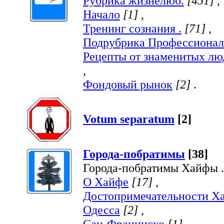
Рубрика жизнелюб.
[451]
,
Начало
[1]
,
Тренинг сознания .
[71]
,
Подрубрика Профессионал
Рецепты от знаменитых лю
,
Фондовый рынок
[2]
.
Votum separatum
[2]
Города-побратимы
[38]
Города-побратимы Хайфы .
О Хайфе
[17]
,
Достопримечательности Х
Одесса
[2]
,
Сан-Франциско
[1]
,