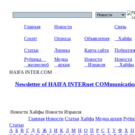
Главная
Новости
Связь
Спорт
Опросы
Объявления
Хайфа
Статьи
Лирика
Карта сайта
Побрати
Рубрика
Медиа
Новости
Новости
жизнелюб
архив
Израиля
Хайфы
HAIFA INTER.COM
Newsletter of HAIFA INTERnet COMmunicatio
Новости Хайфы Новости Израиля
Главная
Новости
Статьи
Хайфа
Медиа архив
Рубр
Статьи
А
Б
В
Г
Д
Е
Ж
З
И
К
Л
М
Н
О
П
Р
С
Т
У
Ф
Х
Ц