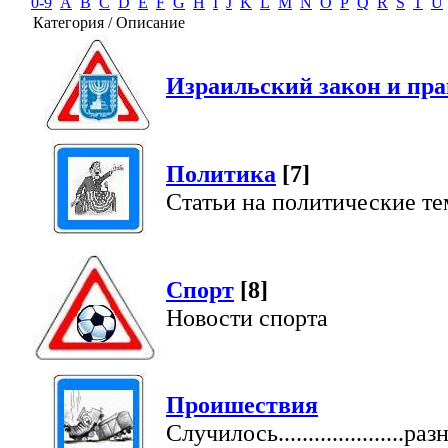
0-9
A
B
C
D
E
F
G
H
I
J
K
L
M
N
O
P
Q
R
S
T
U
Категория / Описание
Израильский закон и пра
Политика
[7]
Статьи на политические т
Спорт
[8]
Новости спорта
Проишествия
Случилось.....................раз