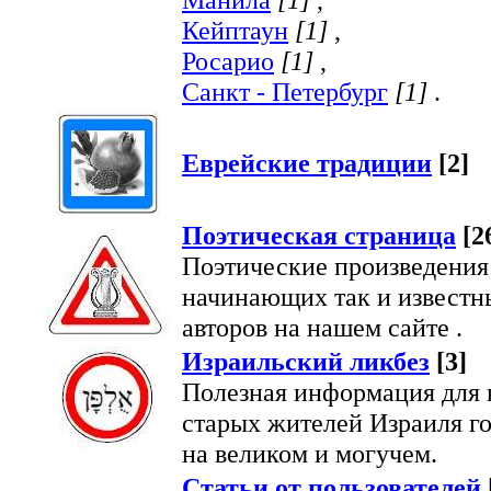
Кейптаун
[1]
,
Росарио
[1]
,
Санкт - Петербург
[1]
.
Еврейские традиции
[2]
Поэтическая страница
[2
Поэтические произведения
начинающих так и известн
авторов на нашем сайте .
Израильский ликбез
[3]
Полезная информация для 
старых жителей Израиля г
на великом и могучем.
Статьи от пользователей