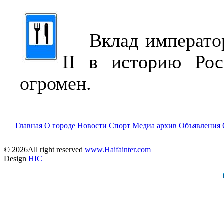
Вклад император
II в историю Рос
огромен.
Главная
О городе
Новости
Спорт
Медиа архив
Объявления
© 2026All right reserved
www.Haifainter.com
Design
HIC