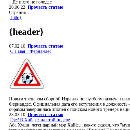
Де ніхто не голодає
20.06.22
Прочесть статью
Страниц :
1
{title}
{header}
07.02.10
Прочесть статью
С 1 мая – Фернандес
Новым тренером сборной Израиля по футболу назначен изв
Фернандес. Официальная дата его вступления в должность –
образом завершилась эпопея с поиском нового тренера нац
28.03.10
Прочесть статью
Где? В Хайфе? на этой неделе
Аба Хуши, легендарный мэр Хайфы, как-то сказал, что "музы