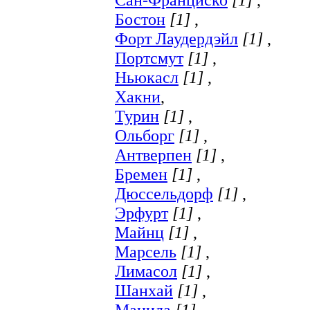
Бостон
[1]
,
Форт Лаудердэйл
[1]
,
Портсмут
[1]
,
Ньюкасл
[1]
,
Хакни
,
Турин
[1]
,
Ольборг
[1]
,
Антверпен
[1]
,
Бремен
[1]
,
Дюссельдорф
[1]
,
Эрфурт
[1]
,
Майнц
[1]
,
Марсель
[1]
,
Лимасол
[1]
,
Шанхай
[1]
,
Манила
[1]
,