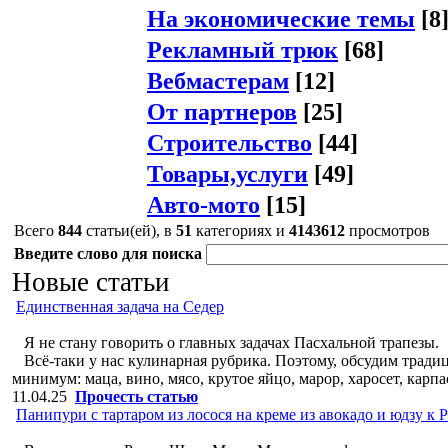
На экономические темы
[8
Рекламный трюк
[68]
Вебмастерам
[12]
От партнеров
[25]
Строительство
[44]
Товары,услуги
[49]
Авто-мото
[15]
Всего
844
статьи(ей), в
51
категориях и
4143612
просмотров
Введите слово для поиска
Новые статьи
Единственная задача на Седер
Я не стану говорить о главных задачах Пасхальной трапезы.
Всё-таки у нас кулинарная рубрика. Поэтому, обсудим тради
минимум: маца, вино, мясо, крутое яйцо, марор, харосет, карп
11.04.25
Прочесть статью
Панипури с тартаром из лосося на креме из авокадо и юдзу к