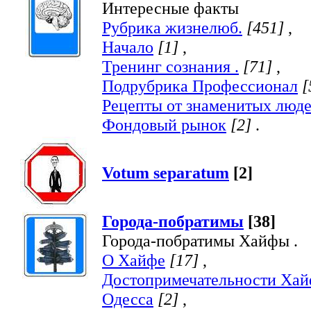
Интересные факты
Рубрика жизнелюб.
[451]
,
Начало
[1]
,
Тренинг сознания .
[71]
,
Подрубрика Профессионал
[
Рецепты от знаменитых люд
Фондовый рынок
[2]
.
Votum separatum
[2]
Города-побратимы
[38]
Города-побратимы Хайфы .
О Хайфе
[17]
,
Достопримечательности Ха
Одесса
[2]
,