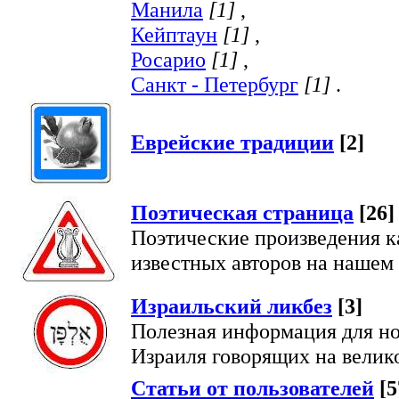
Манила
[1]
,
Кейптаун
[1]
,
Росарио
[1]
,
Санкт - Петербург
[1]
.
Еврейские традиции
[2]
Поэтическая страница
[26]
Поэтические произведения к
известных авторов на нашем 
Израильский ликбез
[3]
Полезная информация для но
Израиля говорящих на велик
Статьи от пользователей
[5