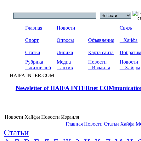
Главная
Новости
Связь
Спорт
Опросы
Объявления
Хайфа
Статьи
Лирика
Карта сайта
Побрати
Рубрика
Медиа
Новости
Новости
жизнелюб
архив
Израиля
Хайфы
HAIFA INTER.COM
Newsletter of HAIFA INTERnet COMmunicatio
Новости Хайфы Новости Израиля
Главная
Новости
Статьи
Хайфа
Ме
Статьи