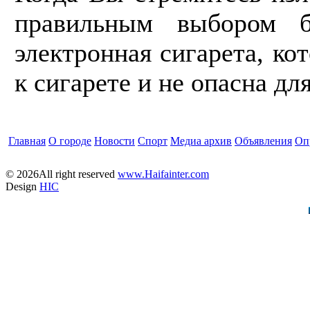
правильным выбором бу
электронная сигарета, ко
к сигарете и не опасна дл
Главная
О городе
Новости
Спорт
Медиа архив
Объявления
Оп
© 2026All right reserved
www.Haifainter.com
Design
HIC