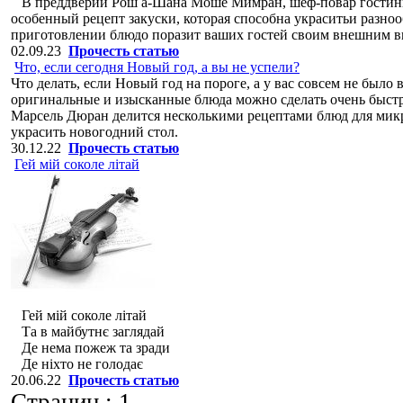
В преддверии Рош а-Шана Моше Мимран, шеф-повар гостиниц
особенный рецепт закуски, которая способна украситьи разно
приготовлении блюдо поразит ваших гостей своим внешним в
02.09.23
Прочесть статью
Что, если сегодня Новый год, а вы не успели?
Что делать, если Новый год на пороге, а у вас совсем не было
оригинальные и изысканные блюда можно сделать очень быст
Марсель Дюран делится несколькими рецептами блюд для микро
украсить новогодний стол.
30.12.22
Прочесть статью
Гей мій соколе літай
Гей мій соколе літай
Та в майбутнє заглядай
Де нема пожеж та зради
Де ніхто не голодає
20.06.22
Прочесть статью
Страниц :
1