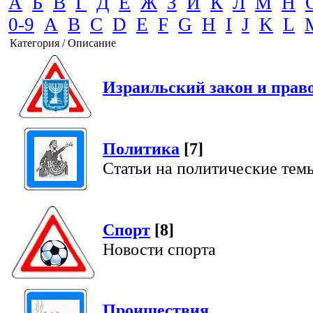
А
Б
В
Г
Д
Е
Ж
З
И
К
Л
М
Н
0-9
A
B
C
D
E
F
G
H
I
J
K
L
Категория / Описание
Израильский закон и прав
Политика
[7]
Статьи на политические тем
Спорт
[8]
Новости спорта
Проишествия