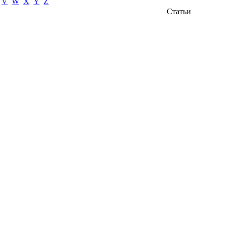
V
W
X
Y
Z
Статьи