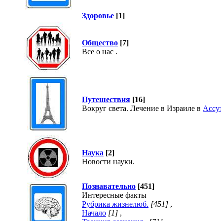
Здоровье
[1]
Общество
[7]
Все о нас .
Путешествия
[16]
Вокруг света. Лечение в Израиле в
Ассу
Наука
[2]
Новости науки.
Познавательно
[451]
Интересные факты
Рубрика жизнелюб.
[451]
,
Начало
[1]
,