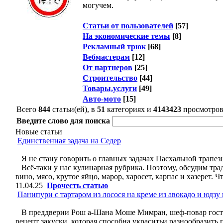
могучем.
Статьи от пользователей
[57]
На экономические темы
[8]
Рекламный трюк
[68]
Вебмастерам
[12]
От партнеров
[25]
Строительство
[44]
Товары,услуги
[49]
Авто-мото
[15]
Всего
844
статьи(ей), в
51
категориях и
4143423
просмотро
Введите слово для поиска
Новые статьи
Единственная задача на Седер
Я не стану говорить о главных задачах Пасхальной трапез
Всё-таки у нас кулинарная рубрика. Поэтому, обсудим тра
вино, мясо, крутое яйцо, марор, харосет, карпас и хазерет.
11.04.25
Прочесть статью
Панипури с тартаром из лосося на креме из авокадо и юдзу
В преддверии Рош а-Шана Моше Мимран, шеф-повар гостин
рецепт закуски, которая способна украситьи разнообразит