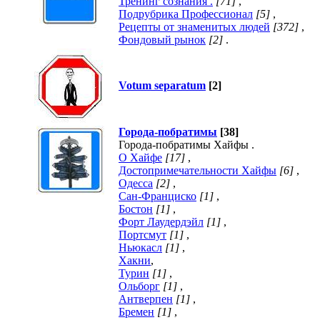
Тренинг сознания .
[71]
,
Подрубрика Профессионал
[5]
,
Рецепты от знаменитых людей
[372]
,
Фондовый рынок
[2]
.
Votum separatum
[2]
Города-побратимы
[38]
Города-побратимы Хайфы .
О Хайфе
[17]
,
Достопримечательности Хайфы
[6]
,
Одесса
[2]
,
Сан-Франциско
[1]
,
Бостон
[1]
,
Форт Лаудердэйл
[1]
,
Портсмут
[1]
,
Ньюкасл
[1]
,
Хакни
,
Турин
[1]
,
Ольборг
[1]
,
Антверпен
[1]
,
Бремен
[1]
,