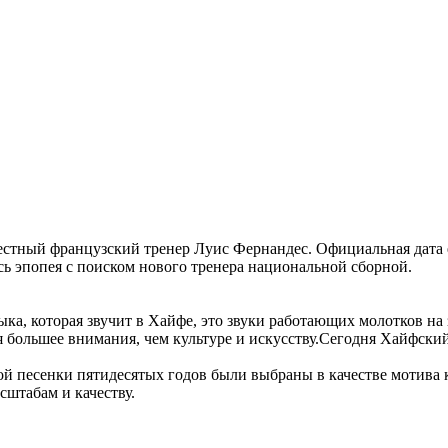
естный французский тренер Луис Фернандес. Официальная дата 
сь эпопея с поиском нового тренера национальной сборной.
ыка, которая звучит в Хайфе, это звуки работающих молотков на
ся большее внимания, чем культуре и искусству.Сегодня Хайфск
ской песенки пятидесятых годов были выбраны в качестве мотива
сштабам и качеству.