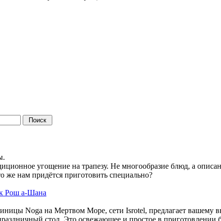
в
ы.
диционное угощение на трапезу. Не многообразие блюд, а опис
 Что же нам придётся приготовить специально?
 к Рош а-Шана
ицы Noga на Мертвом Море, сети Isrotel, предлагает вашему
ь праздничный стол. Это освежающее и простое в приготовлении