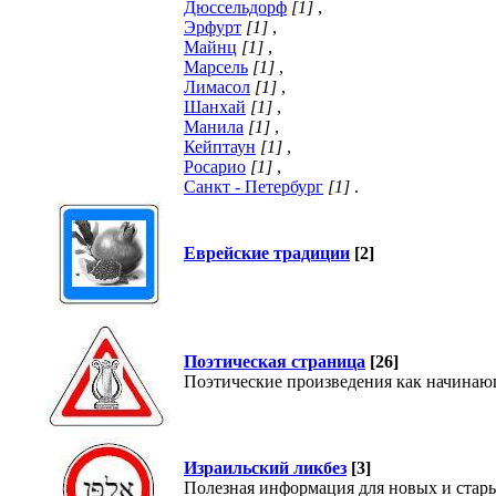
Дюссельдорф
[1]
,
Эрфурт
[1]
,
Майнц
[1]
,
Марсель
[1]
,
Лимасол
[1]
,
Шанхай
[1]
,
Манила
[1]
,
Кейптаун
[1]
,
Росарио
[1]
,
Санкт - Петербург
[1]
.
Еврейские традиции
[2]
Поэтическая страница
[26]
Поэтические произведения как начинающ
Израильский ликбез
[3]
Полезная информация для новых и стар