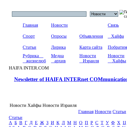
Главная
Новости
Связь
Спорт
Опросы
Объявления
Хайфа
Статьи
Лирика
Карта сайта
Побрати
Рубрика
Медиа
Новости
Новости
жизнелюб
архив
Израиля
Хайфы
HAIFA INTER.COM
Newsletter of HAIFA INTERnet COMmunicatio
Новости Хайфы Новости Израиля
Главная
Новости
Статьи
Статьи
А
Б
В
Г
Д
Е
Ж
З
И
К
Л
М
Н
О
П
Р
С
Т
У
Ф
Х
Ц