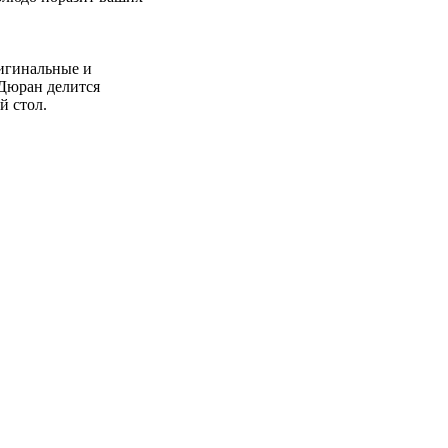
ригинальные и
Дюран делится
й стол.