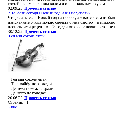
гостей своим внешним видом и оригинальным вкусом.
02.09.23
Прочесть статью
Что, если сегодня Новый год, а вы не успели?
Что делать, если Новый год на пороге, а у вас совсем не б
изысканные блюда можно сделать очень быстро – в микров
несколькими рецептами блюд для микроволновки, которые не
30.12.22
Прочесть статью
Гей мій соколе літай
Гей мій соколе літай
Та в майбутнє заглядай
Де нема пожеж та зради
Де ніхто не голодає
20.06.22
Прочесть статью
Страниц :
1
{title}