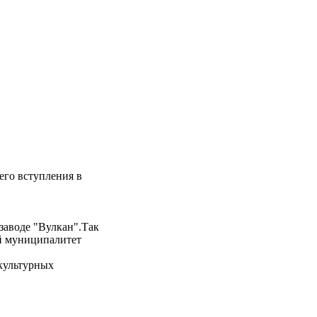
его вступления в
 заводе "Вулкан".Так
ий муниципалитет
 культурных