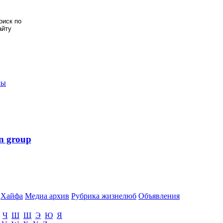
мы
n group
Хайфа
Медиа архив
Рубрика жизнелюб
Объявления
Ч
Ш
Щ
Э
Ю
Я