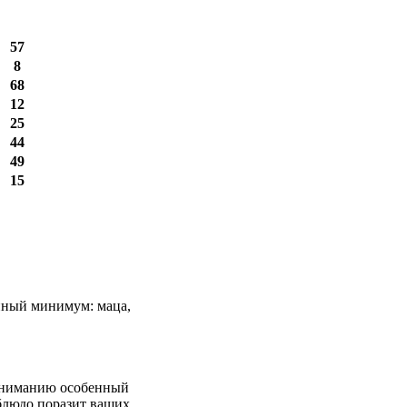
57
8
68
12
25
44
49
15
анный минимум: маца,
 вниманию особенный
 блюдо поразит ваших