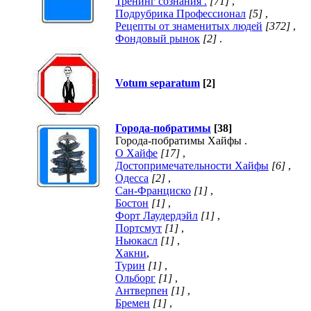
Тренинг сознания .
[71]
,
Подрубрика Профессионал
[5]
,
Рецепты от знаменитых людей
[372]
,
Фондовый рынок
[2]
.
Votum separatum
[2]
Города-побратимы
[38]
Города-побратимы Хайфы .
О Хайфе
[17]
,
Достопримечательности Хайфы
[6]
,
Одесса
[2]
,
Сан-Франциско
[1]
,
Бостон
[1]
,
Форт Лаудердэйл
[1]
,
Портсмут
[1]
,
Ньюкасл
[1]
,
Хакни
,
Турин
[1]
,
Ольборг
[1]
,
Антверпен
[1]
,
Бремен
[1]
,