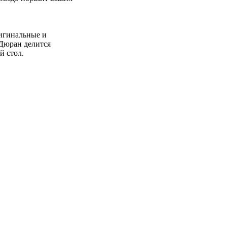
ригинальные и
Дюран делится
й стол.