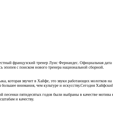
естный французский тренер Луис Фернандес. Официальная дата 
сь эпопея с поиском нового тренера национальной сборной.
ыка, которая звучит в Хайфе, это звуки работающих молотков на
ся большее внимания, чем культуре и искусству.Сегодня Хайфск
ской песенки пятидесятых годов были выбраны в качестве мотива
сштабам и качеству.