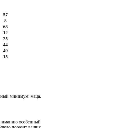
57
8
68
12
25
44
49
15
анный минимум: маца,
 вниманию особенный
 блюдо поразит ваших