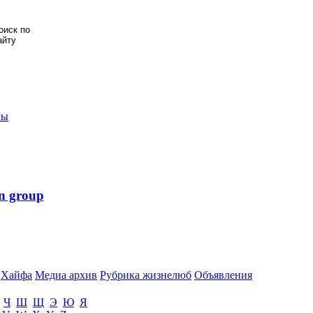
мы
n group
Хайфа
Медиа архив
Рубрика жизнелюб
Объявления
Ч
Ш
Щ
Э
Ю
Я