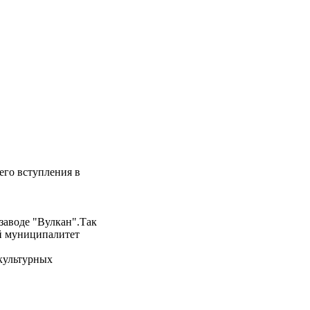
его вступления в
 заводе "Вулкан".Так
ий муниципалитет
 культурных