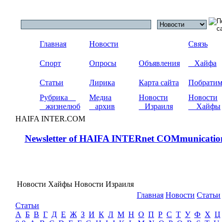
Главная
Новости
Связь
Спорт
Опросы
Объявления
Хайфа
Статьи
Лирика
Карта сайта
Побрати
Рубрика
Медиа
Новости
Новости
жизнелюб
архив
Израиля
Хайфы
HAIFA INTER.COM
Newsletter of HAIFA INTERnet COMmunicatio
Новости Хайфы Новости Израиля
Главная
Новости
Статьи
Статьи
А
Б
В
Г
Д
Е
Ж
З
И
К
Л
М
Н
О
П
Р
С
Т
У
Ф
Х
Ц