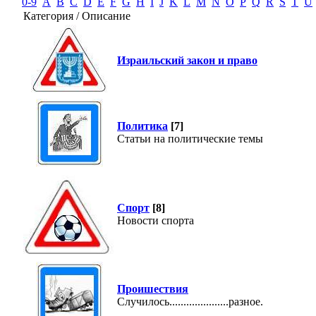
0-9
A
B
C
D
E
F
G
H
I
J
K
L
M
N
O
P
Q
R
S
T
U
Категория / Описание
Израильский закон и право
Политика
[7]
Статьи на политические темы
Спорт
[8]
Новости спорта
Проишествия
Случилось.....................разное.