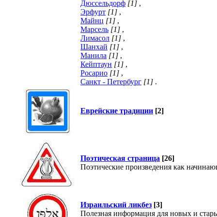
Дюссельдорф
[1]
,
Эрфурт
[1]
,
Майнц
[1]
,
Марсель
[1]
,
Лимасол
[1]
,
Шанхай
[1]
,
Манила
[1]
,
Кейптаун
[1]
,
Росарио
[1]
,
Санкт - Петербург
[1]
.
Еврейские традиции
[2]
Поэтическая страница
[26]
Поэтические произведения как начинающ
Израильский ликбез
[3]
Полезная информация для новых и стар