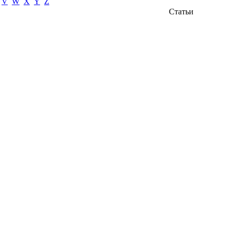
V
W
X
Y
Z
Статьи