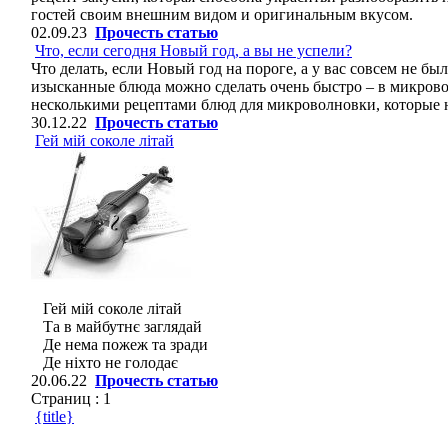
гостей своим внешним видом и оригинальным вкусом.
02.09.23
Прочесть статью
Что, если сегодня Новый год, а вы не успели?
Что делать, если Новый год на пороге, а у вас совсем не б
изысканные блюда можно сделать очень быстро – в микров
несколькими рецептами блюд для микроволновки, которые не
30.12.22
Прочесть статью
Гей мій соколе літай
Гей мій соколе літай
Та в майбутнє заглядай
Де нема пожеж та зради
Де ніхто не голодає
20.06.22
Прочесть статью
Страниц :
1
{title}