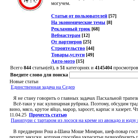
могучем.
Статьи от пользователей
[57]
На экономические темы
[8]
Рекламный трюк
[68]
Вебмастерам
[12]
От партнеров
[25]
Строительство
[44]
Товары,услуги
[49]
Авто-мото
[15]
Всего
844
статьи(ей), в
51
категориях и
4145404
просмотро
Введите слово для поиска
Новые статьи
Единственная задача на Седер
Я не стану говорить о главных задачах Пасхальной трапез
Всё-таки у нас кулинарная рубрика. Поэтому, обсудим тра
вино, мясо, крутое яйцо, марор, харосет, карпас и хазерет.
11.04.25
Прочесть статью
Панипури с тартаром из лосося на креме из авокадо и юдзу
В преддверии Рош а-Шана Моше Мимран, шеф-повар гостин
рецепт закуски, которая способна украситьи разнообразит