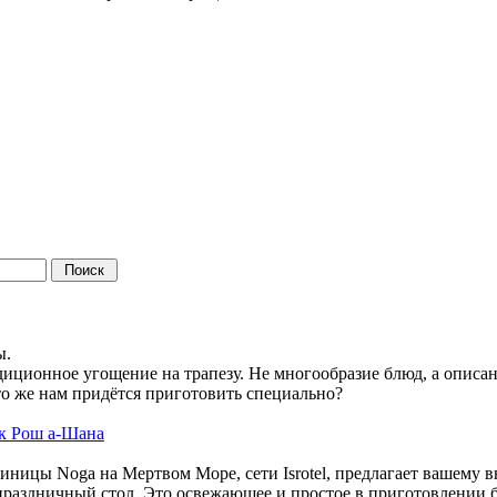
в
ы.
диционное угощение на трапезу. Не многообразие блюд, а опис
 Что же нам придётся приготовить специально?
 к Рош а-Шана
ицы Noga на Мертвом Море, сети Isrotel, предлагает вашему
ь праздничный стол. Это освежающее и простое в приготовлении