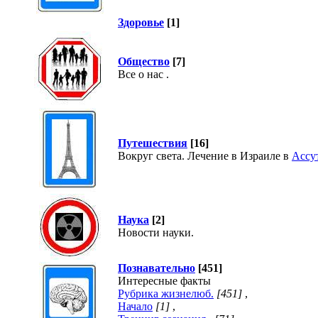
Здоровье
[1]
Общество
[7]
Все о нас .
Путешествия
[16]
Вокруг света. Лечение в Израиле в
Ассу
Наука
[2]
Новости науки.
Познавательно
[451]
Интересные факты
Рубрика жизнелюб.
[451]
,
Начало
[1]
,