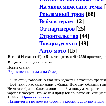
На экономические темы
[
Рекламный трюк
[68]
Вебмастерам
[12]
От партнеров
[25]
Строительство
[44]
Товары,услуги
[49]
Авто-мото
[15]
Всего
844
статьи(ей), в
51
категориях и
4142838
просмотро
Введите слово для поиска
Новые статьи
Единственная задача на Седер
Я не стану говорить о главных задачах Пасхальной трапез
Всё-таки у нас кулинарная рубрика. Поэтому, обсудим тра
Не многообразие блюд, а описанный минимум: маца, вино, мя
карпас и хазерет. Что же нам придётся приготовить специал
11.04.25
Прочесть статью
Панипури с тартаром из лосося на креме из авокадо и юдзу