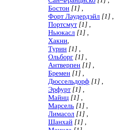
Бостон
[1]
,
Форт Лаудердэйл
[1]
,
Портсмут
[1]
,
Ньюкасл
[1]
,
Хакни
,
Турин
[1]
,
Ольборг
[1]
,
Антверпен
[1]
,
Бремен
[1]
,
Дюссельдорф
[1]
,
Эрфурт
[1]
,
Майнц
[1]
,
Марсель
[1]
,
Лимасол
[1]
,
Шанхай
[1]
,
Манила
[1]
,