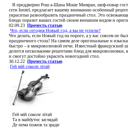
В преддверии Рош а-Шана Моше Мимран, шеф-повар гост
сети Isrotel, предлагает вашему вниманию особенный рецепт
украситьи разнообразить праздничный стол. Это освежающе
блюдо поразит ваших гостей своим внешним видом и ориг
02.09.23
Прочесть статью
Что, если сегодня Новый год, а вы не успели?
Что делать, если Новый год на пороге, а у вас совсем не б
праздничного стола? На самом деле оригинальные и изыск
быстро – в микроволновой печи. Известный французский 
делится несколькими рецептами блюд для микроволновки, ко
и смогут достойно украсить новогодний стол.
30.12.22
Прочесть статью
Гей мій соколе літай
Гей мій соколе літай
Та в майбутнє заглядай
Де нема пожеж та зради