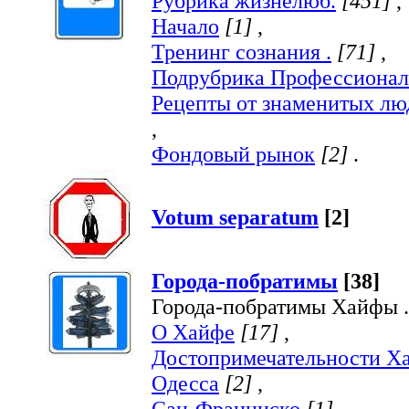
Рубрика жизнелюб.
[451]
,
Начало
[1]
,
Тренинг сознания .
[71]
,
Подрубрика Профессионал
Рецепты от знаменитых лю
,
Фондовый рынок
[2]
.
Votum separatum
[2]
Города-побратимы
[38]
Города-побратимы Хайфы .
О Хайфе
[17]
,
Достопримечательности Х
Одесса
[2]
,
Сан-Франциско
[1]
,