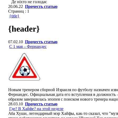
Де ніхто не голодає
20.06.22
Прочесть статью
Страниц :
1
{title}
{header}
07.02.10
Прочесть статью
С 1 мая – Фернандес
Новым тренером сборной Израиля по футболу назначен изв
Фернандес. Официальная дата его вступления в должность –
образом завершилась эпопея с поиском нового тренера нац
28.03.10
Прочесть статью
Где? В Хайфе? на этой неделе
Аба Хуши, легендарный мэр Хайфы, как-то сказал, что "музы