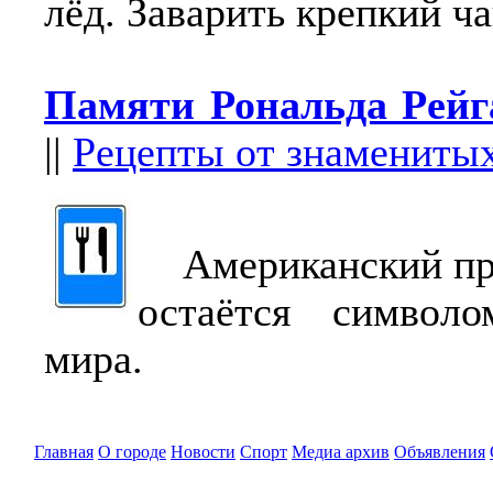
лёд. Заварить крепкий ча
Памяти Рональда Рейг
||
Рецепты от знамениты
Американский пре
остаётся символо
мира.
Главная
О городе
Новости
Спорт
Медиа архив
Объявления