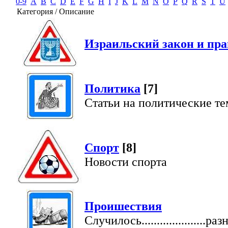
0-9
A
B
C
D
E
F
G
H
I
J
K
L
M
N
O
P
Q
R
S
T
U
Категория / Описание
Израильский закон и пра
Политика
[7]
Статьи на политические т
Спорт
[8]
Новости спорта
Проишествия
Случилось.....................раз