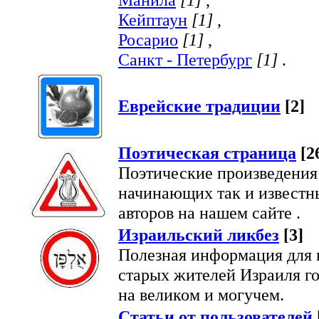
Кейптаун
[1]
,
Росарио
[1]
,
Санкт - Петербург
[1]
.
Еврейские традиции
[2]
Поэтическая страница
[2
Поэтические произведения
начинающих так и известн
авторов на нашем сайте .
Израильский ликбез
[3]
Полезная информация для 
старых жителей Израиля г
на великом и могучем.
Статьи от пользователей