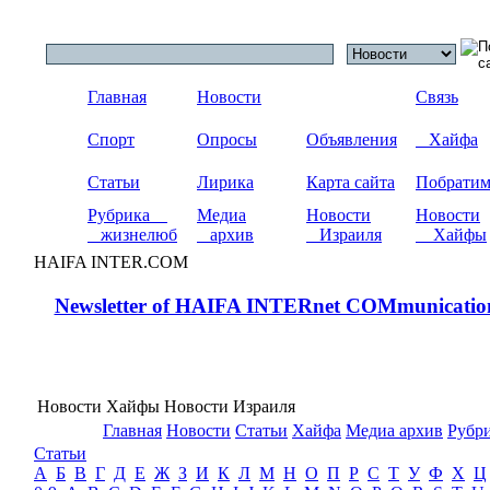
Главная
Новости
Связь
Спорт
Опросы
Объявления
Хайфа
Статьи
Лирика
Карта сайта
Побрати
Рубрика
Медиа
Новости
Новости
жизнелюб
архив
Израиля
Хайфы
HAIFA INTER.COM
Newsletter of HAIFA INTERnet COMmunicatio
Новости Хайфы Новости Израиля
Главная
Новости
Статьи
Хайфа
Медиа архив
Рубр
Статьи
А
Б
В
Г
Д
Е
Ж
З
И
К
Л
М
Н
О
П
Р
С
Т
У
Ф
Х
Ц