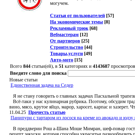
могучем.
Статьи от пользователей
[57]
На экономические темы
[8]
Рекламный трюк
[68]
Вебмастерам
[12]
От партнеров
[25]
Строительство
[44]
Товары,услуги
[49]
Авто-мото
[15]
Всего
844
статьи(ей), в
51
категориях и
4143687
просмотро
Введите слово для поиска
Новые статьи
Единственная задача на Седер
Я не стану говорить о главных задачах Пасхальной трапез
Всё-таки у нас кулинарная рубрика. Поэтому, обсудим тра
вино, мясо, крутое яйцо, марор, харосет, карпас и хазерет.
11.04.25
Прочесть статью
Панипури с тартаром из лосося на креме из авокадо и юдзу
В преддверии Рош а-Шана Моше Мимран, шеф-повар гостин
рецепт закуски, которая способна украситьи разнообразит