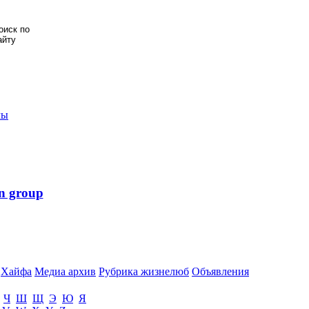
мы
n group
Хайфа
Медиа архив
Рубрика жизнелюб
Объявления
Ч
Ш
Щ
Э
Ю
Я