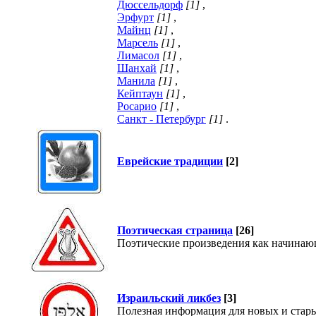
Дюссельдорф
[1]
,
Эрфурт
[1]
,
Майнц
[1]
,
Марсель
[1]
,
Лимасол
[1]
,
Шанхай
[1]
,
Манила
[1]
,
Кейптаун
[1]
,
Росарио
[1]
,
Санкт - Петербург
[1]
.
Еврейские традиции
[2]
Поэтическая страница
[26]
Поэтические произведения как начинающ
Израильский ликбез
[3]
Полезная информация для новых и стар