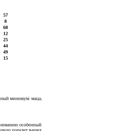
57
8
68
12
25
44
49
15
анный минимум: маца,
 вниманию особенный
 блюдо поразит ваших