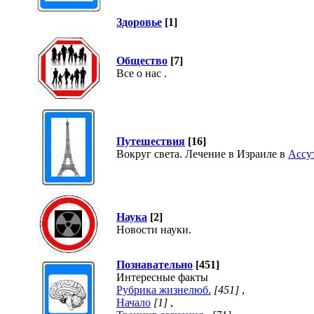
Здоровье
[1]
Общество
[7]
Все о нас .
Путешествия
[16]
Вокруг света. Лечение в Израиле в
Ассу
Наука
[2]
Новости науки.
Познавательно
[451]
Интересные факты
Рубрика жизнелюб.
[451]
,
Начало
[1]
,