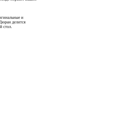
ригинальные и
Дюран делится
й стол.