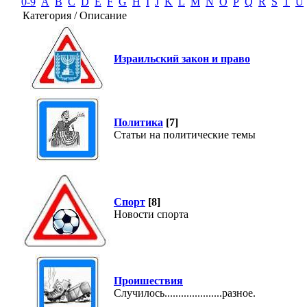
0-9
A
B
C
D
E
F
G
H
I
J
K
L
M
N
O
P
Q
R
S
T
U
Категория / Описание
Израильский закон и право
Политика
[7]
Статьи на политические темы
Спорт
[8]
Новости спорта
Проишествия
Случилось.....................разное.