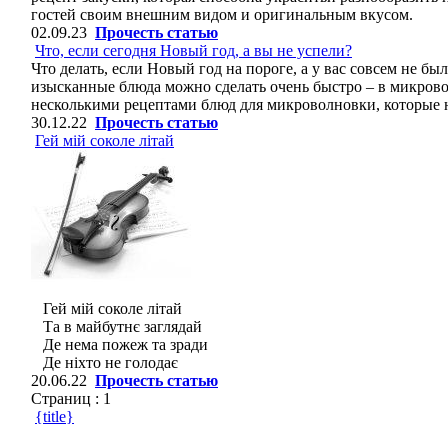
гостей своим внешним видом и оригинальным вкусом.
02.09.23
Прочесть статью
Что, если сегодня Новый год, а вы не успели?
Что делать, если Новый год на пороге, а у вас совсем не б
изысканные блюда можно сделать очень быстро – в микров
несколькими рецептами блюд для микроволновки, которые не
30.12.22
Прочесть статью
Гей мій соколе літай
Гей мій соколе літай
Та в майбутнє заглядай
Де нема пожеж та зради
Де ніхто не голодає
20.06.22
Прочесть статью
Страниц :
1
{title}