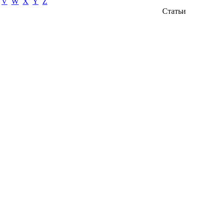
V
W
X
Y
Z
Статьи