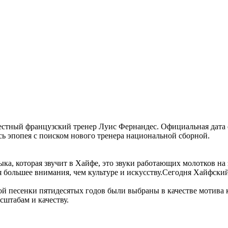
естный французский тренер Луис Фернандес. Официальная дата 
сь эпопея с поиском нового тренера национальной сборной.
ыка, которая звучит в Хайфе, это звуки работающих молотков на
ся большее внимания, чем культуре и искусству.Сегодня Хайфск
ской песенки пятидесятых годов были выбраны в качестве мотива
сштабам и качеству.