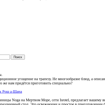
в
ы.
диционное угощение на трапезу. Не многообразие блюд, а опис
 Что же нам придётся приготовить специально?
 к Рош а-Шана
ицы Noga на Мертвом Море, сети Isrotel, предлагает вашему
ь праздничный стол. Это освежающее и простое в приготовлении