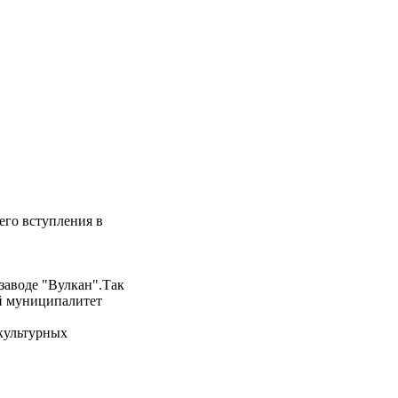
его вступления в
 заводе "Вулкан".Так
ий муниципалитет
 культурных