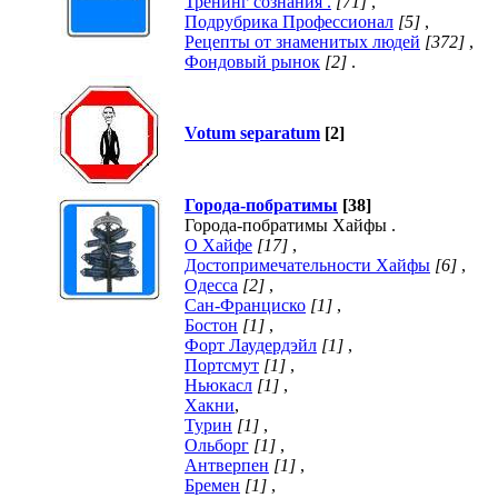
Тренинг сознания .
[71]
,
Подрубрика Профессионал
[5]
,
Рецепты от знаменитых людей
[372]
,
Фондовый рынок
[2]
.
Votum separatum
[2]
Города-побратимы
[38]
Города-побратимы Хайфы .
О Хайфе
[17]
,
Достопримечательности Хайфы
[6]
,
Одесса
[2]
,
Сан-Франциско
[1]
,
Бостон
[1]
,
Форт Лаудердэйл
[1]
,
Портсмут
[1]
,
Ньюкасл
[1]
,
Хакни
,
Турин
[1]
,
Ольборг
[1]
,
Антверпен
[1]
,
Бремен
[1]
,