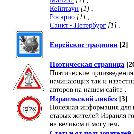
Кейптаун
[1]
,
Росарио
[1]
,
Санкт - Петербург
[1]
.
Еврейские традиции
[2]
Поэтическая страница
[2
Поэтические произведения
начинающих так и известн
авторов на нашем сайте .
Израильский ликбез
[3]
Полезная информация для 
старых жителей Израиля г
на великом и могучем.
Статьи от пользователей