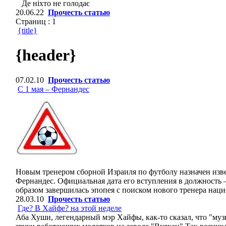
Де ніхто не голодає
20.06.22
Прочесть статью
Страниц :
1
{title}
{header}
07.02.10
Прочесть статью
С 1 мая – Фернандес
Новым тренером сборной Израиля по футболу назначен изв
Фернандес. Официальная дата его вступления в должность –
образом завершилась эпопея с поиском нового тренера нац
28.03.10
Прочесть статью
Где? В Хайфе? на этой неделе
Аба Хуши, легендарный мэр Хайфы, как-то сказал, что "музы