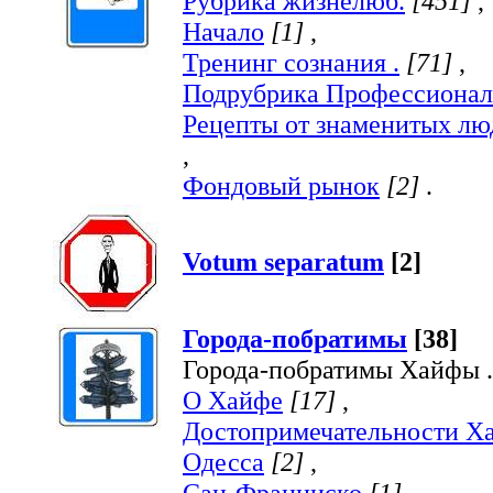
Рубрика жизнелюб.
[451]
,
Начало
[1]
,
Тренинг сознания .
[71]
,
Подрубрика Профессионал
Рецепты от знаменитых лю
,
Фондовый рынок
[2]
.
Votum separatum
[2]
Города-побратимы
[38]
Города-побратимы Хайфы .
О Хайфе
[17]
,
Достопримечательности Х
Одесса
[2]
,
Сан-Франциско
[1]
,