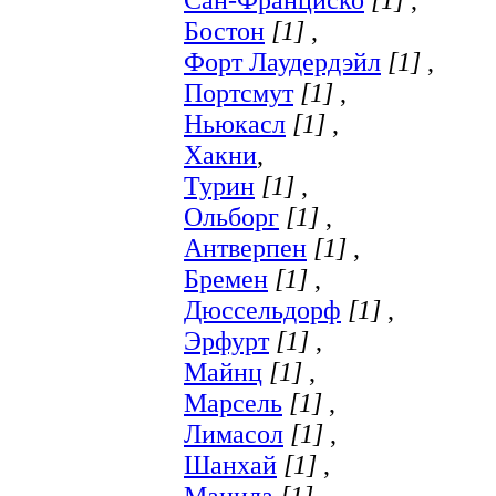
Бостон
[1]
,
Форт Лаудердэйл
[1]
,
Портсмут
[1]
,
Ньюкасл
[1]
,
Хакни
,
Турин
[1]
,
Ольборг
[1]
,
Антверпен
[1]
,
Бремен
[1]
,
Дюссельдорф
[1]
,
Эрфурт
[1]
,
Майнц
[1]
,
Марсель
[1]
,
Лимасол
[1]
,
Шанхай
[1]
,
Манила
[1]
,