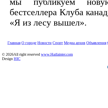
мы публикуем нову
бестселлера Клуба кана
«Я из лесу вышел».
Главная
О городе
Новости
Спорт
Медиа архив
Объявления
© 2026All right reserved
www.Haifainter.com
Design
HIC