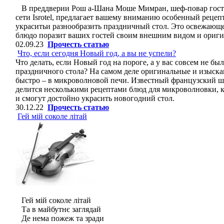
В преддверии Рош а-Шана Моше Мимран, шеф-повар гост
сети Isrotel, предлагает вашему вниманию особенный рецепт
украситьи разнообразить праздничный стол. Это освежающе
блюдо поразит ваших гостей своим внешним видом и ориг
02.09.23
Прочесть статью
Что, если сегодня Новый год, а вы не успели?
Что делать, если Новый год на пороге, а у вас совсем не б
праздничного стола? На самом деле оригинальные и изыск
быстро – в микроволновой печи. Известный французский 
делится несколькими рецептами блюд для микроволновки, ко
и смогут достойно украсить новогодний стол.
30.12.22
Прочесть статью
Гей мій соколе літай
Гей мій соколе літай
Та в майбутнє заглядай
Де нема пожеж та зради