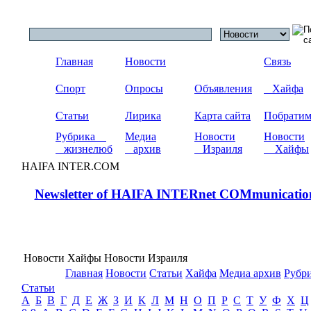
Главная
Новости
Связь
Спорт
Опросы
Объявления
Хайфа
Статьи
Лирика
Карта сайта
Побрати
Рубрика
Медиа
Новости
Новости
жизнелюб
архив
Израиля
Хайфы
HAIFA INTER.COM
Newsletter of HAIFA INTERnet COMmunicatio
Новости Хайфы Новости Израиля
Главная
Новости
Статьи
Хайфа
Медиа архив
Рубр
Статьи
А
Б
В
Г
Д
Е
Ж
З
И
К
Л
М
Н
О
П
Р
С
Т
У
Ф
Х
Ц