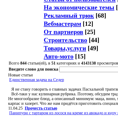
На экономические темы
[
Рекламный трюк
[68]
Вебмастерам
[12]
От партнеров
[25]
Строительство
[44]
Товары,услуги
[49]
Авто-мото
[15]
Всего
844
статьи(ей), в
51
категориях и
4143138
просмотро
Введите слово для поиска
Новые статьи
Единственная задача на Седер
Я не стану говорить о главных задачах Пасхальной трапез
Всё-таки у нас кулинарная рубрика. Поэтому, обсудим тра
Не многообразие блюд, а описанный минимум: маца, вино, мя
карпас и хазерет. Что же нам придётся приготовить специал
11.04.25
Прочесть статью
Панипури с тартаром из лосося на креме из авокадо и юдзу