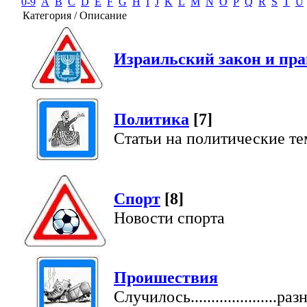
0-9
A
B
C
D
E
F
G
H
I
J
K
L
M
N
O
P
Q
R
S
T
U
Категория / Описание
Израильский закон и пра
Политика
[7]
Статьи на политические т
Спорт
[8]
Новости спорта
Проишествия
Случилось.....................раз