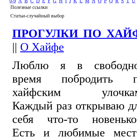
0-9
A
B
C
D
E
F
G
H
I
J
K
L
M
N
O
P
Q
R
S
T
U
Полезные ссылки
Статьи-случайный выбор
ПРОГУЛКИ ПО ХАЙ
||
О Хайфе
Люблю я в свободн
время побродить 
хайфским улочка
Каждый раз открываю д
себя что-то новенько
Есть и любимые мест