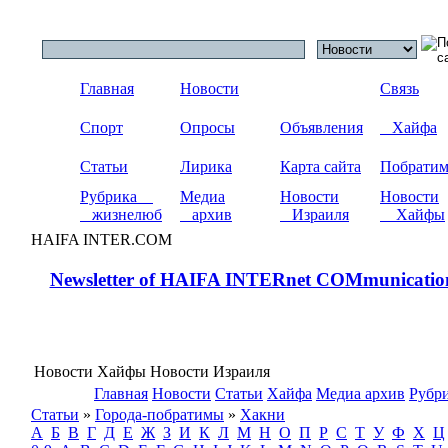
Главная
Новости
Связь
Спорт
Опросы
Объявления
Хайфа
Статьи
Лирика
Карта сайта
Побрати
Рубрика
Медиа
Новости
Новости
жизнелюб
архив
Израиля
Хайфы
HAIFA INTER.COM
Newsletter of HAIFA INTERnet COMmunicatio
Новости Хайфы Новости Израиля
Главная
Новости
Статьи
Хайфа
Медиа архив
Рубр
Статьи
»
Города-побратимы
»
Хакни
А
Б
В
Г
Д
Е
Ж
З
И
К
Л
М
Н
О
П
Р
С
Т
У
Ф
Х
Ц