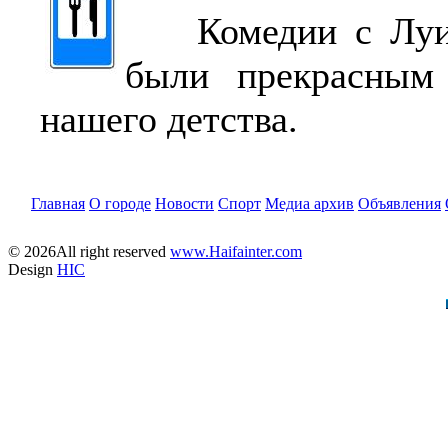
Комедии с Луи
были прекрасным 
нашего детства.
Главная
О городе
Новости
Спорт
Медиа архив
Объявления
© 2026All right reserved
www.Haifainter.com
Design
HIC