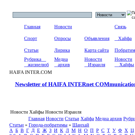
Главная
Новости
Связь
Спорт
Опросы
Объявления
Хайфа
Статьи
Лирика
Карта сайта
Побрати
Рубрика
Медиа
Новости
Новости
жизнелюб
архив
Израиля
Хайфы
HAIFA INTER.COM
Newsletter of HAIFA INTERnet COMmunicatio
Новости Хайфы Новости Израиля
Главная
Новости
Статьи
Хайфа
Медиа архив
Рубр
Статьи
»
Города-побратимы
»
Шанхай
А
Б
В
Г
Д
Е
Ж
З
И
К
Л
М
Н
О
П
Р
С
Т
У
Ф
Х
Ц