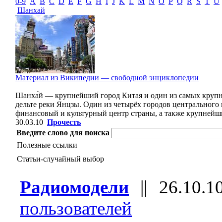
0-9
A
B
C
D
E
F
G
H
I
J
K
L
M
N
O
P
Q
R
S
T
U
Шанхай
Материал из Википедии — свободной энциклопедии
Шанха́й — крупнейший город Китая и один из самых крупн
дельте реки Янцзы. Один из четырёх городов центральног
финансовый и культурный центр страны, а также крупнейши
30.03.10
Прочесть
Введите слово для поиска
Полезные ссылки
Статьи-случайный выбор
Радиомодели
||
26.10.1
пользователей