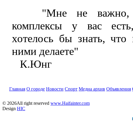
"Мне не важно, 
комплексы у вас есть
хотелось бы знать, что
ними делаете"
К.Юнг
Главная
О городе
Новости
Спорт
Медиа архив
Объявления
© 2026All right reserved
www.Haifainter.com
Design
HIC