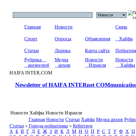
Главная
Новости
Связь
Спорт
Опросы
Объявления
Хайфа
Статьи
Лирика
Карта сайта
Побрати
Рубрика
Медиа
Новости
Новости
жизнелюб
архив
Израиля
Хайфы
HAIFA INTER.COM
Newsletter of HAIFA INTERnet COMmunicatio
Новости Хайфы Новости Израиля
Главная
Новости
Статьи
Хайфа
Медиа архив
Рубр
Статьи
»
Города-побратимы
»
Кейптаун
А
Б
В
Г
Д
Е
Ж
З
И
К
Л
М
Н
О
П
Р
С
Т
У
Ф
Х
Ц