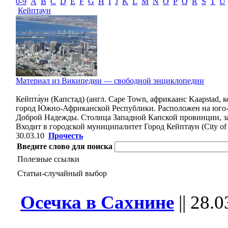
0-9
A
B
C
D
E
F
G
H
I
J
K
L
M
N
O
P
Q
R
S
T
U
Кейптаун
Материал из Википедии — свободной энциклопедии
Кейпта́ун (Капстад) (англ. Cape Town, африкаанс Kaapstad, 
город Южно-Африканской Республики. Расположен на юго-з
Доброй Надежды. Столица Западной Капской провинции, з
Входит в городской муниципалитет Город Кейптаун (City of
30.03.10
Прочесть
Введите слово для поиска
Полезные ссылки
Статьи-случайный выбор
Осечка в Сахнине
||
28.0