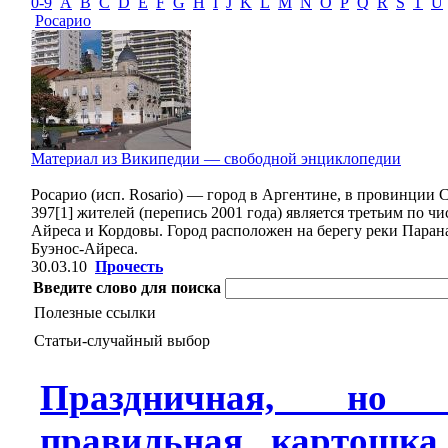
0-9
A
B
C
D
E
F
G
H
I
J
K
L
M
N
O
P
Q
R
S
T
U
Росарио
Материал из Википедии — свободной энциклопедии
Росарио (исп. Rosario) — город в Аргентине, в провинции 
397[1] жителей (перепись 2001 года) является третьим по чи
Айреса и Кордовы. Город расположен на берегу реки Парана,
Буэнос-Айреса.
30.03.10
Прочесть
Введите слово для поиска
Полезные ссылки
Статьи-случайный выбор
Праздничная, но
правильная картошк