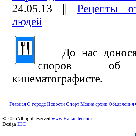
24.05.13
||
Рецепты о
людей
До нас доносятс
споров об и
кинематографисте.
Главная
О городе
Новости
Спорт
Медиа архив
Объявления
© 2026All right reserved
www.Haifainter.com
Design
HIC