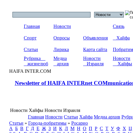
Главная
Новости
Связь
Спорт
Опросы
Объявления
Хайфа
Статьи
Лирика
Карта сайта
Побрати
Рубрика
Медиа
Новости
Новости
жизнелюб
архив
Израиля
Хайфы
HAIFA INTER.COM
Newsletter of HAIFA INTERnet COMmunicatio
Новости Хайфы Новости Израиля
Главная
Новости
Статьи
Хайфа
Медиа архив
Рубр
Статьи
»
Города-побратимы
»
Росарио
А
Б
В
Г
Д
Е
Ж
З
И
К
Л
М
Н
О
П
Р
С
Т
У
Ф
Х
Ц