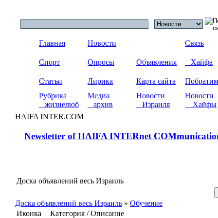
Главная
Новости
Связь
Спорт
Опросы
Объявления
Хайфа
Статьи
Лирика
Карта сайта
Побрати
Рубрика
Медиа
Новости
Новости
жизнелюб
архив
Израиля
Хайфы
HAIFA INTER.COM
Newsletter of HAIFA INTERnet COMmunicatio
Доска объявлений весь Израиль
Доска объявлений весь Израиль
»
Обучение
Иконка
Категория / Описание