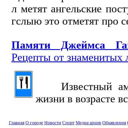
л метят ангельские пост
гслыю это отметят про с
Памяти Джеймса Га
Рецепты от знаменитых 
Известный амер
жизни в возрасте вс
Главная
О городе
Новости
Спорт
Медиа архив
Объявления