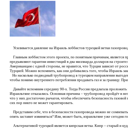
Усиливается давление на Израиль лоббистов турецкой ветки газопрово
Главным лоббистом этого проекта, по понятным причинам, является пр
предъявляют гарантии инвестиций в два миллиарда долларов на строит
Американцам с одной стороны, не нравится, что Турция зависит от росси
Турцией. Можно вспомнить, как они добивались того, чтобы Израиль зак
Но насколько подводный трубопровод в турецком направлении выгоден 
чтобы помимо внутреннего потребления продавать газ и за границу. Прим
Давайте вспомним середину 90-х. Тогда Россия предлагала проложить по
Израильтяне отказались. Основная причина – трубопровод пройдёт в не
что у них достаточно рычагов, чтобы обеспечить безопасность газовой в
сих пор никто не может гарантировать.
Представим себе, что в безопасности газопровода можно не сомневатьс
опять заставит извиняться? Или, может быть, израильтяне уже сегодня г
Альтернативой турецкой является кипрская ветка. Кипр – старый и куд