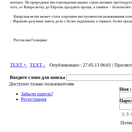
интерес. На природные месторождения наших стран активно претендует
того, от Кипра ветку до Европы продлить проще, а главное – безопаснее.
Кипрская ветка может стать хорошим инструментом налаживания отнош
– Израилю разумнее иметь дело с более надёжным, а главное, более пре
Ростислав Гольцман
TEXT +
TEXT -
Опубликовано :
27.05.13 06:01
| Просмот
Введите слово для поиска
Доступно только пользователям
Имя :
Забыли пароль?
Регистрация
Парол
Потв