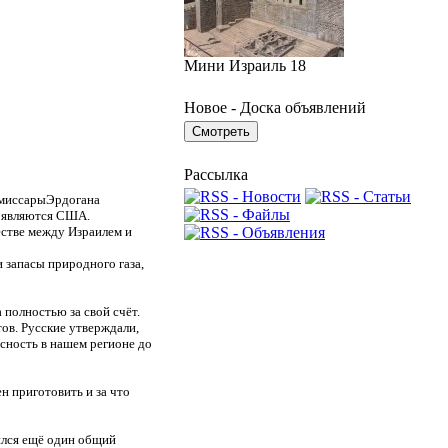
Мини Израиль 18
Новое - Доска объявлений
Рассылка
 эмиссарыЭрдогана
и являются США.
честве между Израилем и
 запасы природного газа,
 полностью за свой счёт.
ов. Русские утверждали,
асность в нашем регионе до
н приготовить и за что
ился ещё один общий