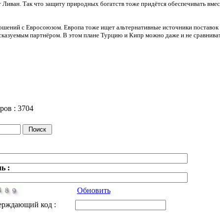
 Ливан. Так что защиту природных богатств тоже придётся обеспечивать вмес
ений с Евросоюзом. Европа тоже ищет альтернативные источники поставок п
дсказуемым партнёром. В этом плане Турцию и Кипр можно даже и не сравниват
ров :
3704
ь :
Обновить
ерждающий код :