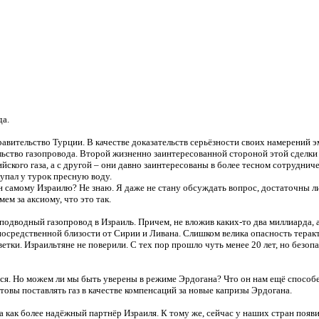
да.
авительство Турции. В качестве доказательств серьёзности своих намерений
ельство газопровода. Второй жизненно заинтересованной стороной этой сделк
йского газа, а с другой – они давно заинтересованы в более тесном сотрудни
упал у турок пресную воду.
самому Израилю? Не знаю. Я даже не стану обсуждать вопрос, достаточны ли
ем за аксиому, что это так.
дводный газопровод в Израиль. Причем, не вложив каких-то два миллиарда, а
посредственной близости от Сирии и Ливана. Слишком велика опасность теракт
етки. Израильтяне не поверили. С тех пор прошло чуть менее 20 лет, но безоп
я. Но можем ли мы быть уверены в режиме Эрдогана? Что он нам ещё способе
отовы поставлять газ в качестве компенсаций за новые капризы Эрдогана.
а как более надёжный партнёр Израиля. К тому же, сейчас у наших стран появ