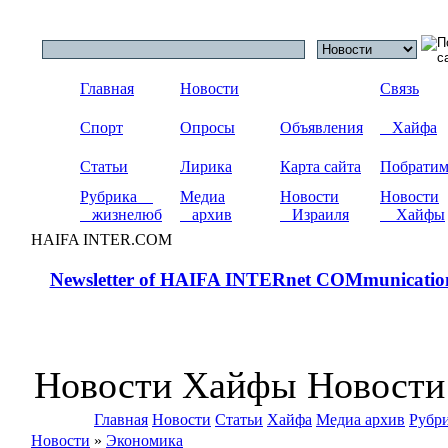
Главная
Новости
Связь
Спорт
Опросы
Объявления
Хайфа
Статьи
Лирика
Карта сайта
Побрати
Рубрика
Медиа
Новости
Новости
жизнелюб
архив
Израиля
Хайфы
HAIFA INTER.COM
Newsletter of HAIFA INTERnet COMmunicatio
Новости Хайфы Новости
Главная
Новости
Статьи
Хайфа
Медиа архив
Рубр
Новости
»
Экономика